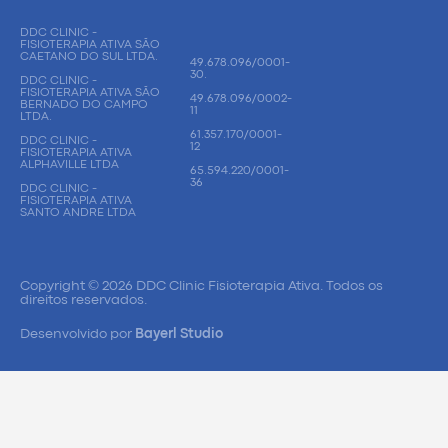
DDC CLINIC -
FISIOTERAPIA ATIVA SÃO
CAETANO DO SUL LTDA.
49.678.096/0001-
30.
DDC CLINIC -
FISIOTERAPIA ATIVA SÃO
49.678.096/0002-
BERNADO DO CAMPO
11
LTDA.
61.357.170/0001-
DDC CLINIC -
12
FISIOTERAPIA ATIVA
ALPHAVILLE LTDA
65.594.220/0001-
36
DDC CLINIC -
FISIOTERAPIA ATIVA
SANTO ANDRE LTDA
Copyright © 2026 DDC Clinic Fisioterapia Ativa. Todos os
direitos reservados.
Desenvolvido por
Bayerl Studio