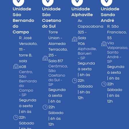
Unidade
Unidade
Unidade
Unidade
São
São
Alphaville
Sando
Bernando
Caetano
André
Av.
do
do Sul
Copacabana
R. São
Campo
Torre
325 -
Francisco,
R. José
Union -
Sala
55
Vila
Versolato,
Alameda
906
Valparaíso,
Alphaville,
111 -
Terracota,
Santo
Barueri
torre B,
215 -
André -
- SP
sala
Sala 817
SP
Segunda
Cerâmica,
608
Segunda
à sexta
São
Centro,
à sexta
| 6h às
Caetano
São
| 6h às
do Sul -
22h
Bernardo
22h
SP
do
Sábado
Segunda
Sábado
Campo
| 6h às
- SP
à sexta
| 6h às
12h
Segunda
| 6h às
12h
à sexta
22h
| 6h às
Sábado
22h
| 6h às
Sábado
12h
| 6h às