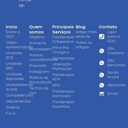
12h
Início
Quem
Principais
Blog
Contato
Sobre a
somos
Serviços
Artigo mais
Ligar
DDC
recente
para a
Objetivo
Fisioterapia
DDC
Ortopédica
Vídeo-
Todos os
Números
apresentação
artigos
Pré e Pós
São
Abordagem
Cirúrgico
Unidade
Caetano
Nossas
SCS
Quiropraxia
características
São
Unidade
Liberação
Bernardo
Propósito
SBC
Miofascial
Instagram
Santo
Unidade
Fisioterapia
André
Política de
Alphaville
ATM
Privacidade
UnidadeSanto
Alphaville
RPG
Termos de
André
Fisioterapia
Uso
Email
Competências
Domiciliar
Depoimentos
Fisioterapia
Esportiva
Galeria
F.A.Q.