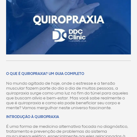
O QUE É QUIROPRAXIA? UM GUIA COMPLETO
No mundo agitado de hoje, onde o estresse e a tensão
muscular fazem parte do dia a dia de muitas pessoas, a
quiropraxia surge como uma luz no fim do túnel para aqueles
que buscam alívio e bem-estar. Mas você sabe realmente o
que é quiropraxia e como ela pode beneficiar seu corpo e
mente? Vamos mergulhar neste universo fascinante.
INTRODUÇÃO À QUIROPRAXIA
É uma forma de medicina alternativa focada no diagnóstico,
tratamento e prevenção de problemas do sistema
musculoesquelético, especialmente aqueles relacionados à