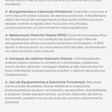
sustentação melhor para a coluna e um alinhamento mais
saudável.
3. Alongamentos e Liberação Miofascial:
A tensão muscular é
uma das principais causas de desvios posturais. A fisioterapia
utiliza técnicas de alongamento e liberação miofascial para
relaxar e aliviar a rigidez dos músculos encurtados,
proporcionando um alinhamento mais equilibrado.
4. Reeducação Postural Global (RPG):
Essa técnica específica
da fisioterapia foca na correção da postura por meio de
alongamentos ativos e posicionamentos controlados. A RPG
ajuda a reposicionar os músculos e articulações, promovendo
um alinhamento mais natural.
5. Correção de Hábitos Posturais Diários:
O fisioterapeuta
orienta sobre a postura correta em atividades cotidianas,
como sentar, levantar, carregar objetos e até mesmo dormir.
Essa orientação é essencial para evitar o retorno de posturas
inadequadas.
6. Uso de Equipamentos e Exercícios Funcionais:
Recursos
como a bola de pilates, faixas elásticas e acessórios
proprioceptivos ajudam no trabalho de equilíbrio, estabilidade
e postura. Esses equipamentos, quando utilizados de forma
orientada, auxiliam na construção de um bom alinhamento
postural.