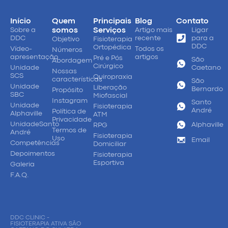
Início
Quem
Principais
Blog
Contato
Sobre a
somos
Serviços
Artigo mais
Ligar
DDC
recente
para a
Objetivo
Fisioterapia
DDC
Ortopédica
Vídeo-
Todos os
Números
apresentação
artigos
Pré e Pós
São
Abordagem
Cirúrgico
Unidade
Caetano
Nossas
SCS
Quiropraxia
características
São
Unidade
Liberação
Bernardo
Propósito
SBC
Miofascial
Instagram
Santo
Unidade
Fisioterapia
André
Política de
Alphaville
ATM
Privacidade
UnidadeSanto
Alphaville
RPG
Termos de
André
Fisioterapia
Uso
Email
Competências
Domiciliar
Depoimentos
Fisioterapia
Esportiva
Galeria
F.A.Q.
DDC CLINIC -
FISIOTERAPIA ATIVA SÃO