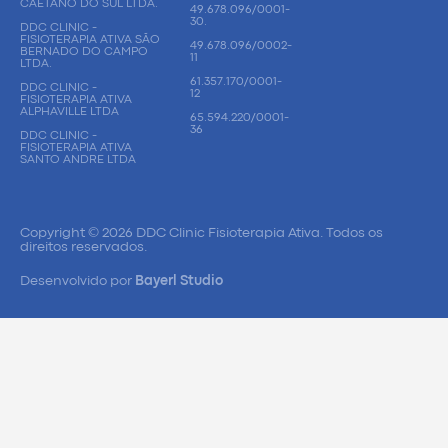
CAETANO DO SUL LTDA.
49.678.096/0001-
30.
DDC CLINIC -
FISIOTERAPIA ATIVA SÃO
49.678.096/0002-
BERNADO DO CAMPO
11
LTDA.
61.357.170/0001-
DDC CLINIC -
12
FISIOTERAPIA ATIVA
ALPHAVILLE LTDA
65.594.220/0001-
36
DDC CLINIC -
FISIOTERAPIA ATIVA
SANTO ANDRE LTDA
Copyright © 2026 DDC Clinic Fisioterapia Ativa. Todos os
direitos reservados.
Desenvolvido por
Bayerl Studio