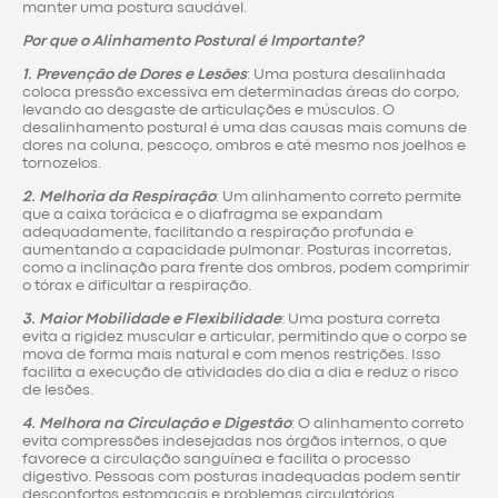
manter uma postura saudável.
Por que o Alinhamento Postural é Importante?
1. Prevenção de Dores e Lesões
: Uma postura desalinhada
coloca pressão excessiva em determinadas áreas do corpo,
levando ao desgaste de articulações e músculos. O
desalinhamento postural é uma das causas mais comuns de
dores na coluna, pescoço, ombros e até mesmo nos joelhos e
tornozelos.
2. Melhoria da Respiração
: Um alinhamento correto permite
que a caixa torácica e o diafragma se expandam
adequadamente, facilitando a respiração profunda e
aumentando a capacidade pulmonar. Posturas incorretas,
como a inclinação para frente dos ombros, podem comprimir
o tórax e dificultar a respiração.
3. Maior Mobilidade e Flexibilidade
: Uma postura correta
evita a rigidez muscular e articular, permitindo que o corpo se
mova de forma mais natural e com menos restrições. Isso
facilita a execução de atividades do dia a dia e reduz o risco
de lesões.
4. Melhora na Circulação e Digestão
: O alinhamento correto
evita compressões indesejadas nos órgãos internos, o que
favorece a circulação sanguínea e facilita o processo
digestivo. Pessoas com posturas inadequadas podem sentir
desconfortos estomacais e problemas circulatórios.