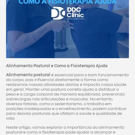
Alinhamento Postural e Como a Fisioterapia Ajuda
Alinhamento postural
é essencial para o bom funcionamento
do corpo, pois influencia diretamente a forma como
realizamos nossas atividades diárias e impacta nossa saúde
em geral. Manter uma postura correta ajuda a distribuir o
peso e a carga corporal de maneira equilibrada, prevenindo
sobrecargas nas articulações e músculos. No entanto,
diversos fatores, como o sedentarismo, o trabalho em
posições inadequadas e o envelhecimento, podem contribuir
para desvios posturais que afetam a saúde e qualidade de
vida.
Neste artigo, vamos explorar a importância do alinhamento
postural e como a fisioterapia pode ajudar a alcançar e