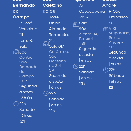
Bernando
Caetano
André
Av.
do
do Sul
Copacabana
R. São
Campo
Torre
325 -
Francisco,
R. José
Union -
Sala
55
Vila
Versolato,
Alameda
906
Valparaíso,
Alphaville,
111 -
Terracota,
Santo
Barueri
torre B,
215 -
André -
- SP
sala
Sala 817
SP
Segunda
Cerâmica,
608
Segunda
à sexta
São
Centro,
à sexta
| 6h às
Caetano
São
| 6h às
do Sul -
22h
Bernardo
22h
SP
do
Sábado
Segunda
Sábado
Campo
| 6h às
- SP
à sexta
| 6h às
12h
Segunda
| 6h às
12h
à sexta
22h
| 6h às
Sábado
22h
| 6h às
Sábado
12h
| 6h às
12h