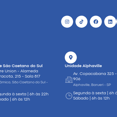
e São Caetano do Sul
Unidade Alphaville
re Union - Alameda
Av. Copacabana 325 -
racota, 215 - Sala 817
906
âmica, São Caetano do Sul -
Alphaville, Barueri - SP
Segunda à sexta | 6h 
unda à sexta | 6h às 22h
Sábado | 6h às 12h
ado | 6h às 12h