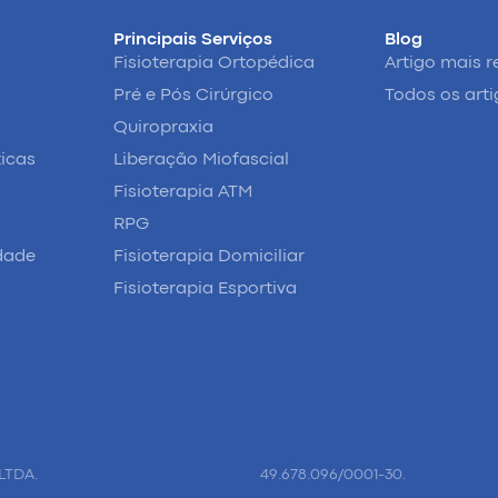
Principais Serviços
Blog
Fisioterapia Ortopédica
Artigo mais r
Pré e Pós Cirúrgico
Todos os art
Quiropraxia
ticas
Liberação Miofascial
Fisioterapia ATM
RPG
idade
Fisioterapia Domiciliar
Fisioterapia Esportiva
LTDA.
49.678.096/0001-30.