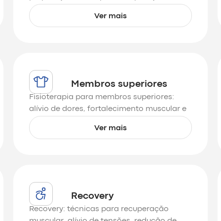
eficiente, com alívio de dores e
Ver mais
restauração dos movimentos.
Membros superiores
Fisioterapia para membros superiores:
alívio de dores, fortalecimento muscular e
reabilitação para maior mobilidade e
Ver mais
funcionalidade.
Recovery
Recovery: técnicas para recuperação
muscular, alívio de tensões, redução de