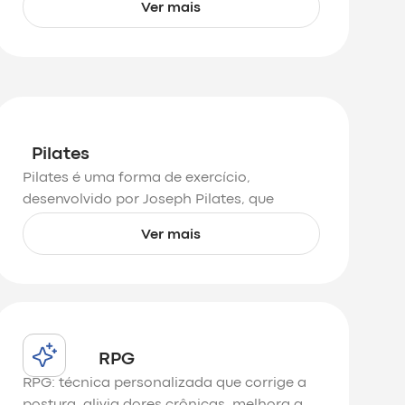
Ver mais
físico.
Pilates
Pilates é uma forma de exercício,
desenvolvido por Joseph Pilates, que
enfatiza o desenvolvimento equilibrado do
Ver mais
corpo através dos núcleos força,
flexibilidade
RPG
RPG: técnica personalizada que corrige a
postura, alivia dores crônicas, melhora a