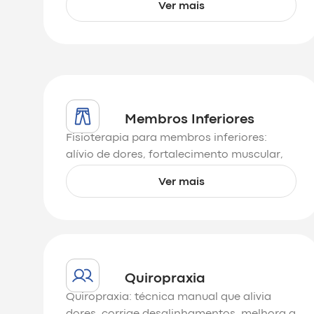
Ver mais
de vida.
Membros Inferiores
Fisioterapia para membros inferiores:
alívio de dores, fortalecimento muscular,
reabilitação e prevenção para melhor
Ver mais
mobilidade e qualidade de vida.
Quiropraxia
Quiropraxia: técnica manual que alivia
dores, corrige desalinhamentos, melhora a