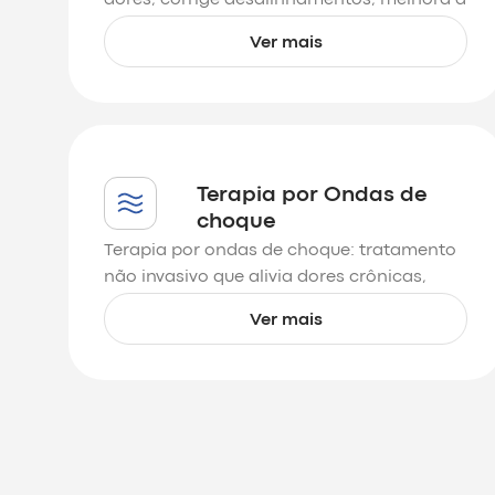
postura e promove equilíbrio e bem-estar
Ver mais
físico.
Terapia por Ondas de
choque
Terapia por ondas de choque: tratamento
não invasivo que alivia dores crônicas,
acelera a recuperação e estimula a
Ver mais
regeneração tecidual.