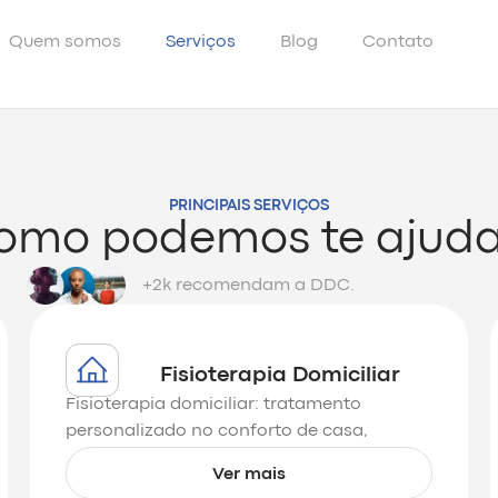
Quem somos
Serviços
Blog
Contato
PRINCIPAIS SERVIÇOS
omo podemos te ajuda
+2k recomendam a DDC.
Fisioterapia Domiciliar
Fisioterapia domiciliar: tratamento
personalizado no conforto de casa,
promovendo saúde, bem-estar e qualidade
Ver mais
de vida.