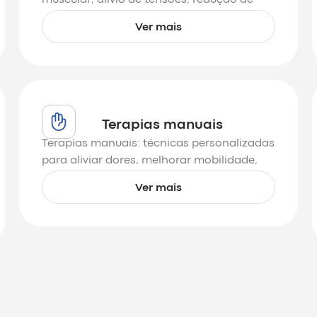
dores e prevenção de lesões para melhor
Ver mais
desempenho.
Terapias manuais
Terapias manuais: técnicas personalizadas
para aliviar dores, melhorar mobilidade,
reduzir tensões e promover equilíbrio e
Ver mais
bem-estar.