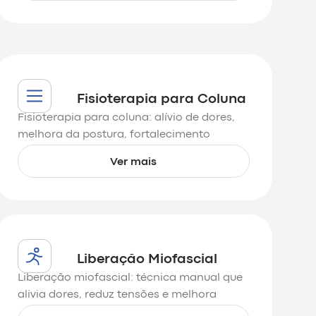
Fisioterapia para Coluna
Fisioterapia para coluna: alívio de dores,
melhora da postura, fortalecimento
muscular e reabilitação para qualidade de
Ver mais
vida.
Liberação Miofascial
Liberação miofascial: técnica manual que
alivia dores, reduz tensões e melhora
mobilidade, flexibilidade e bem-estar