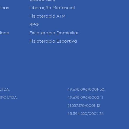
ticas
Liberação Miofascial
Fisioterapia ATM
RPG
idade
Fisioterapia Domiciliar
Fisioterapia Esportiva
LTDA.
49.678.096/0001-30.
MPO LTDA.
49.678.096/0002-11
61.357.170/0001-12
65.594.220/0001-36