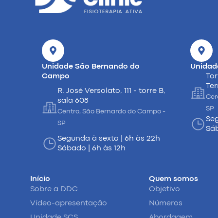
Unidade São Bernando do
Unidad
Campo
Tor
Ter
R. José Versolato, 111 - torre B,
Cer
sala 608
SP
Centro, São Bernardo do Campo -
Seg
SP
Sáb
Segunda à sexta | 6h às 22h
Sábado | 6h às 12h
Início
Quem somos
Sobre a DDC
Objetivo
Vídeo-apresentação
Números
Unidade SCS
Abordagem