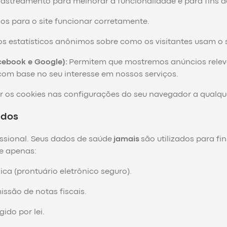
de rastreamento para melhorar a funcionalidade e para fins d
os para o site funcionar corretamente.
s estatísticos anônimos sobre como os visitantes usam o s
cebook e Google):
Permitem que mostremos anúncios releva
om base no seu interesse em nossos serviços.
ar os cookies nas configurações do seu navegador a qualq
ados
fissional. Seus dados de saúde
jamais
são utilizados para fin
e apenas:
ca (prontuário eletrônico seguro).
ssão de notas fiscais.
ido por lei.