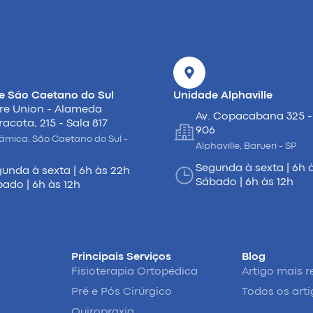
e São Caetano do Sul
Unidade Alphaville
re Union - Alameda
Av. Copacabana 325 -
racota, 215 - Sala 817
906
âmica, São Caetano do Sul -
Alphaville, Barueri - SP
Segunda à sexta | 6h 
unda à sexta | 6h às 22h
Sábado | 6h às 12h
ado | 6h às 12h
Principais Serviços
Blog
Fisioterapia Ortopédica
Artigo mais r
Pré e Pós Cirúrgico
Todos os art
Quiropraxia