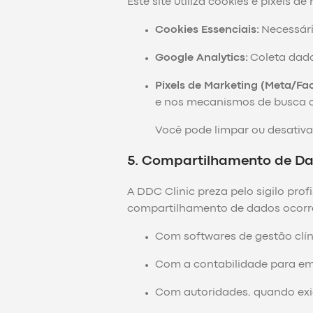
Este site utiliza cookies e pixels 
Cookies Essenciais:
Necessári
Google Analytics:
Coleta dado
Pixels de Marketing (Meta/Fa
e nos mecanismos de busca c
Você pode limpar ou desativ
5. Compartilhamento de D
A DDC Clinic preza pelo sigilo pro
compartilhamento de dados ocorr
Com softwares de gestão clíni
Com a contabilidade para emi
Com autoridades, quando exig