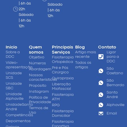
| 6h às
Sábado
22h
| 6h às
Sábado
12h
| 6h às
12h
Início
Quem
Principais
Blog
Contato
Sobre a
somos
Serviços
Artigo mais
Ligar
DDC
recente
para a
Objetivo
Fisioterapia
DDC
Ortopédica
Vídeo-
Todos os
Números
apresentação
artigos
Pré e Pós
São
Abordagem
Cirúrgico
Unidade
Caetano
Nossas
SCS
Quiropraxia
características
São
Unidade
Liberação
Bernardo
Propósito
SBC
Miofascial
Instagram
Santo
Unidade
Fisioterapia
André
Política de
Alphaville
ATM
Privacidade
UnidadeSanto
Alphaville
RPG
Termos de
André
Fisioterapia
Uso
Email
Competências
Domiciliar
Depoimentos
Fisioterapia
Esportiva
Galeria