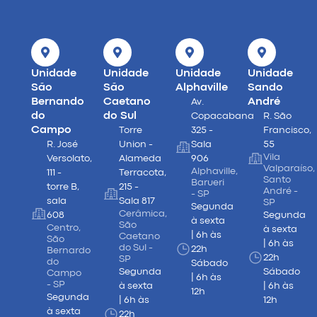
Unidade
Unidade
Unidade
Unidade
São
São
Alphaville
Sando
Bernando
Caetano
André
Av.
do
do Sul
Copacabana
R. São
Campo
Torre
325 -
Francisco,
R. José
Union -
Sala
55
Vila
Versolato,
Alameda
906
Valparaíso,
Alphaville,
111 -
Terracota,
Santo
Barueri
torre B,
215 -
André -
- SP
sala
Sala 817
SP
Segunda
Cerâmica,
608
Segunda
à sexta
São
Centro,
à sexta
| 6h às
Caetano
São
| 6h às
do Sul -
22h
Bernardo
22h
SP
do
Sábado
Segunda
Sábado
Campo
| 6h às
- SP
à sexta
| 6h às
12h
Segunda
| 6h às
12h
à sexta
22h