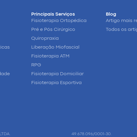
Principais Serviços
Blog
Fisioterapia Ortopédica
Artigo mais r
Pré e Pós Cirúrgico
Todos os art
Quiropraxia
ticas
Liberação Miofascial
Fisioterapia ATM
RPG
idade
Fisioterapia Domiciliar
Fisioterapia Esportiva
LTDA.
49.678.096/0001-30.