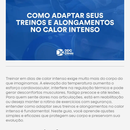
Treinar em dias de calor intenso exige muito mais do corpo do
que imaginamos. A elevação da temperatura aumenta o
esforço cardiovascular, interfere na regulação térmica e pode
gerar desconfortos musculares, fadiga precoce e até lesões.
Para quem sente dores nas articulações, está em reabilitação
ou deseja manter a rotina de exercícios com segurança,
entender como adaptar seus treinos e alongamentos no calor
intenso é fundamental. Neste guia, você aprende ajustes
simples e eficazes que protegem seu corpo e preservam sua
evolução.