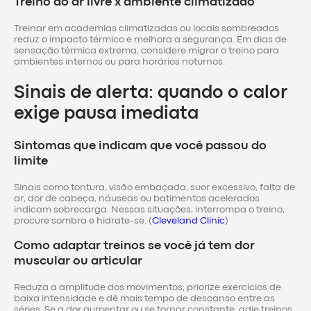
Treino ao ar livre x ambiente climatizado
Treinar em academias climatizadas ou locais sombreados
reduz o impacto térmico e melhora a segurança. Em dias de
sensação térmica extrema, considere migrar o treino para
ambientes internos ou para horários noturnos.
Sinais de alerta: quando o calor
exige pausa imediata
Sintomas que indicam que você passou do
limite
Sinais como tontura, visão embaçada, suor excessivo, falta de
ar, dor de cabeça, náuseas ou batimentos acelerados
indicam sobrecarga. Nessas situações, interrompa o treino,
procure sombra e hidrate-se. (
Cleveland Clinic
)
Como adaptar treinos se você já tem dor
muscular ou articular
Reduza a amplitude dos movimentos, priorize exercícios de
baixa intensidade e dê mais tempo de descanso entre as
séries. Se a dor aumentar ou se tornar constante, adie treinos