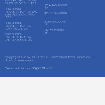
FISIOTERAPIA ATIVA SÃO
CAETANO DO SUL LTDA.
49.678.096/0001-
30.
DDC CLINIC -
FISIOTERAPIA ATIVA SÃO
49.678.096/0002-
BERNADO DO CAMPO
11
LTDA.
61.357.170/0001-
DDC CLINIC -
12
FISIOTERAPIA ATIVA
ALPHAVILLE LTDA
65.594.220/0001-
36
DDC CLINIC -
FISIOTERAPIA ATIVA
SANTO ANDRE LTDA
Copyright © 2026 DDC Clinic Fisioterapia Ativa. Todos os
direitos reservados.
Desenvolvido por
Bayerl Studio