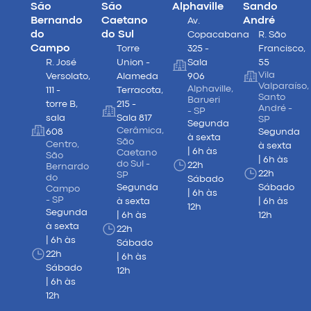
São
São
Alphaville
Sando
Bernando
Caetano
André
Av.
do
do Sul
Copacabana
R. São
Campo
Torre
325 -
Francisco,
R. José
Union -
Sala
55
Vila
Versolato,
Alameda
906
Valparaíso,
Alphaville,
111 -
Terracota,
Santo
Barueri
torre B,
215 -
André -
- SP
sala
Sala 817
SP
Segunda
Cerâmica,
608
Segunda
à sexta
São
Centro,
à sexta
| 6h às
Caetano
São
| 6h às
do Sul -
22h
Bernardo
22h
SP
do
Sábado
Segunda
Sábado
Campo
| 6h às
- SP
à sexta
| 6h às
12h
Segunda
| 6h às
12h
à sexta
22h
| 6h às
Sábado
22h
| 6h às
Sábado
12h
| 6h às
12h