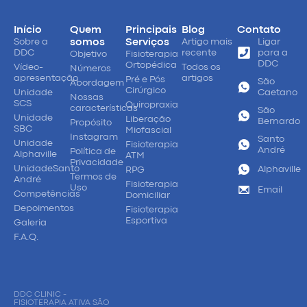
Início
Quem
Principais
Blog
Contato
Sobre a
somos
Serviços
Artigo mais
Ligar
DDC
recente
para a
Objetivo
Fisioterapia
DDC
Ortopédica
Vídeo-
Todos os
Números
apresentação
artigos
Pré e Pós
São
Abordagem
Cirúrgico
Unidade
Caetano
Nossas
SCS
Quiropraxia
características
São
Unidade
Liberação
Bernardo
Propósito
SBC
Miofascial
Instagram
Santo
Unidade
Fisioterapia
André
Política de
Alphaville
ATM
Privacidade
UnidadeSanto
Alphaville
RPG
Termos de
André
Fisioterapia
Uso
Email
Competências
Domiciliar
Depoimentos
Fisioterapia
Esportiva
Galeria
F.A.Q.
DDC CLINIC -
FISIOTERAPIA ATIVA SÃO