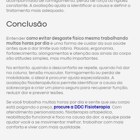
acompanhada de formigamento, perda de força ou rigidez
constante. A avaliação ajuda a identificar a causa e definir o
tratamento mais adequado.
Conclusão
Entender
como evitar desgaste físico mesmo trabalhando
muitas horas por dia
é uma forma de cuidar da sua saúde
antes que a dor limite sua rotina. Pausas, ergonomia,
fortalecimento, alongamentos e atenção aos sinais do corpo
são atitudes simples, mas muito importantes.
No entanto, quando o desconforto se repete, quando há dor
na coluna, tensão muscular, formigamento ou perda de
mobilidade, o ideal é procurar ajuda especializada. A
avaliação fisioterapêutica permite identificar a causa da
sobrecarga e criar um plano seguro para recuperar função,
reduzir dor e prevenir lesões.
Se você trabalha muitas horas por dia e sente que seu corpo
está pagando o preço,
procure a DDC Fisioterapia
. Com
atendimento personalizado, fisioterapia ortopédica,
reabilitação funcional e foco na causa da dor, a equipe pode
ajudar você a se movimentar melhor, trabalhar com mais
conforto e viver com mais qualidade.