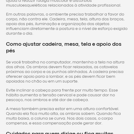
ajuda a reduzir fadiga muscular e distúrbios
musculoesqueléticos relacionados à atividade profissional.
Em outras palavras, o ambiente precisa trabalhar a favor do
corpo, não contra ele. Cadeira, mesa, tela, altura dos braços,
apoio dos pés, iluminação e organização dos objetos
influenciam diretamente a postura e o nível de esforço exigido
durante o dia.
Como ajustar cadeira, mesa, tela e apoio dos
pés
Se você trabalha no computador, mantenha a tela na altura
dos olhos. Os ombros devem ficar relaxados, os cotovelos
próximos ao corpo e os punhos alinhados. A cadeira precisa
oferecer apoio para a lombar, e os pés devem ficar bem
apoiados no chão ou em um suporte.
Evite inclinar a cabeça para frente por muito tempo. Esse
hábito aumenta a tensão cervical e pode causar dor no
pescoço, nos ombros e até dor de cabeça.
A mesa também precisa estar em uma altura confortável.
Quando ela fica muito alta, os ombros sobem. Quando fica
muito baixa, a coluna se curva. Nos dois casos, o corpo
compensa, e essa compensação pode gerar dor.