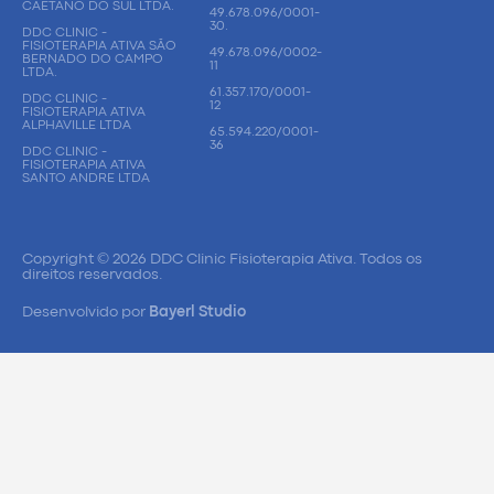
CAETANO DO SUL LTDA.
49.678.096/0001-
30.
DDC CLINIC -
FISIOTERAPIA ATIVA SÃO
49.678.096/0002-
BERNADO DO CAMPO
11
LTDA.
61.357.170/0001-
DDC CLINIC -
12
FISIOTERAPIA ATIVA
ALPHAVILLE LTDA
65.594.220/0001-
36
DDC CLINIC -
FISIOTERAPIA ATIVA
SANTO ANDRE LTDA
Copyright © 2026 DDC Clinic Fisioterapia Ativa. Todos os
direitos reservados.
Desenvolvido por
Bayerl Studio