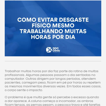
Trabalhar muitas horas por dia faz parte da rotina de muitos
profissionais. Algumas pessoas passam o dia sentadas no
computador. Outras dirigem por longos períodos, atendem
pacientes, carregam peso, ficam em pé por horas ou repetem
os mesmos movimentos diversas vezes. Em todos esses casos,
o corpo sente o impacto.
O problema é que muita gente só percebe o excesso quando
a dor aparece. A coluna começa a incomodar, os ombros
ficam tensos, as pernas pesam, o pescoço trava e até tarefas