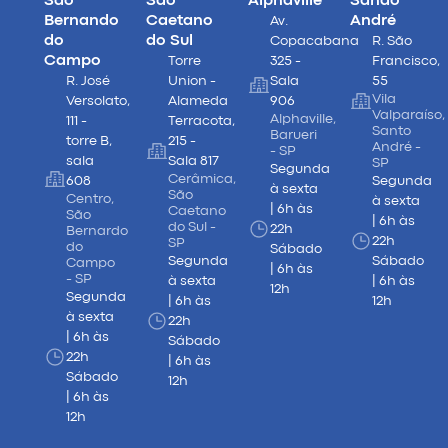
São
São
Alphaville
Sando
Bernando
Caetano
André
Av.
do
do Sul
Copacabana
R. São
Campo
Torre
325 -
Francisco,
R. José
Union -
Sala
55
Vila
Versolato,
Alameda
906
Valparaíso,
Alphaville,
111 -
Terracota,
Santo
Barueri
torre B,
215 -
André -
- SP
sala
Sala 817
SP
Segunda
Cerâmica,
608
Segunda
à sexta
São
Centro,
à sexta
| 6h às
Caetano
São
| 6h às
do Sul -
22h
Bernardo
22h
SP
do
Sábado
Segunda
Sábado
Campo
| 6h às
- SP
à sexta
| 6h às
12h
Segunda
| 6h às
12h
à sexta
22h
| 6h às
Sábado
22h
| 6h às
Sábado
12h
| 6h às
12h