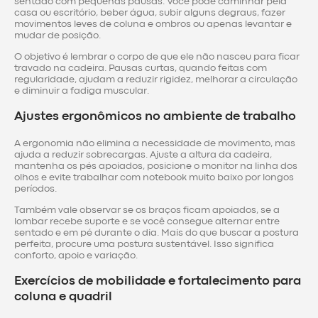
sentado com pequenas pausas. Você pode caminhar pela
casa ou escritório, beber água, subir alguns degraus, fazer
movimentos leves de coluna e ombros ou apenas levantar e
mudar de posição.
O objetivo é lembrar o corpo de que ele não nasceu para ficar
travado na cadeira. Pausas curtas, quando feitas com
regularidade, ajudam a reduzir rigidez, melhorar a circulação
e diminuir a fadiga muscular.
Ajustes ergonômicos no ambiente de trabalho
A ergonomia não elimina a necessidade de movimento, mas
ajuda a reduzir sobrecargas. Ajuste a altura da cadeira,
mantenha os pés apoiados, posicione o monitor na linha dos
olhos e evite trabalhar com notebook muito baixo por longos
períodos.
Também vale observar se os braços ficam apoiados, se a
lombar recebe suporte e se você consegue alternar entre
sentado e em pé durante o dia. Mais do que buscar a postura
perfeita, procure uma postura sustentável. Isso significa
conforto, apoio e variação.
Exercícios de mobilidade e fortalecimento para
coluna e quadril