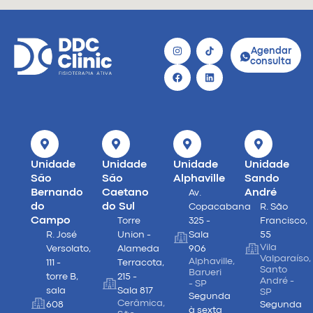
Agendar
consulta
Unidade
Unidade
Unidade
Unidade
São
São
Alphaville
Sando
Bernando
Caetano
André
Av.
do
do Sul
Copacabana
R. São
Campo
Torre
325 -
Francisco,
R. José
Union -
Sala
55
Vila
Versolato,
Alameda
906
Valparaíso,
Alphaville,
111 -
Terracota,
Santo
Barueri
torre B,
215 -
André -
- SP
sala
Sala 817
SP
Segunda
Cerâmica,
608
Segunda
à sexta