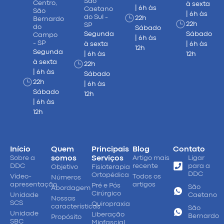
São
Centro,
à sexta
| 6h às
Caetano
São
| 6h às
do Sul -
22h
Bernardo
22h
SP
do
Sábado
Segunda
Sábado
Campo
| 6h às
- SP
à sexta
| 6h às
12h
Segunda
| 6h às
12h
à sexta
22h
| 6h às
Sábado
22h
| 6h às
Sábado
12h
| 6h às
12h
Início
Quem
Principais
Blog
Contato
Sobre a
somos
Serviços
Artigo mais
Ligar
DDC
recente
para a
Objetivo
Fisioterapia
DDC
Ortopédica
Vídeo-
Todos os
Números
apresentação
artigos
Pré e Pós
São
Abordagem
Cirúrgico
Unidade
Caetano
Nossas
SCS
Quiropraxia
características
São
Unidade
Liberação
Bernardo
Propósito
SBC
Miofascial