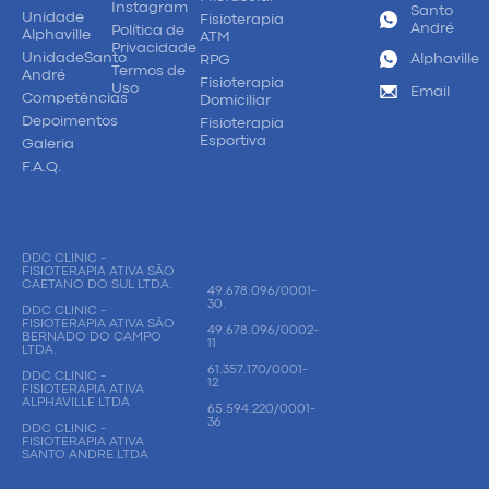
Instagram
Santo
Unidade
Fisioterapia
André
Política de
Alphaville
ATM
Privacidade
UnidadeSanto
Alphaville
RPG
Termos de
André
Fisioterapia
Uso
Email
Competências
Domiciliar
Depoimentos
Fisioterapia
Esportiva
Galeria
F.A.Q.
DDC CLINIC -
FISIOTERAPIA ATIVA SÃO
CAETANO DO SUL LTDA.
49.678.096/0001-
30.
DDC CLINIC -
FISIOTERAPIA ATIVA SÃO
49.678.096/0002-
BERNADO DO CAMPO
11
LTDA.
61.357.170/0001-
DDC CLINIC -
12
FISIOTERAPIA ATIVA
ALPHAVILLE LTDA
65.594.220/0001-
36
DDC CLINIC -
FISIOTERAPIA ATIVA
SANTO ANDRE LTDA