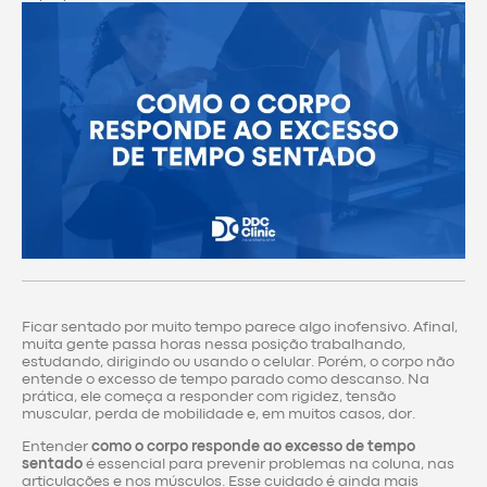
Ficar sentado por muito tempo parece algo inofensivo. Afinal,
muita gente passa horas nessa posição trabalhando,
estudando, dirigindo ou usando o celular. Porém, o corpo não
entende o excesso de tempo parado como descanso. Na
prática, ele começa a responder com rigidez, tensão
muscular, perda de mobilidade e, em muitos casos, dor.
Entender
como o corpo responde ao excesso de tempo
sentado
é essencial para prevenir problemas na coluna, nas
articulações e nos músculos. Esse cuidado é ainda mais