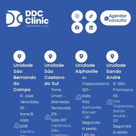
Agendar
consulta
Unidade
Unidade
Unidade
Unidade
São
São
Alphaville
Sando
Bernando
Caetano
André
Av.
do
do Sul
Copacabana
R. São
Campo
Torre
325 -
Francisco,
R. José
Union -
Sala
55
Vila
Versolato,
Alameda
906
Valparaíso,
Alphaville,
111 -
Terracota,
Santo
Barueri
torre B,
215 -
André -
- SP
sala
Sala 817
SP
Segunda
Cerâmica,
608
Segunda
à sexta
São
Centro,
à sexta
| 6h às
Caetano