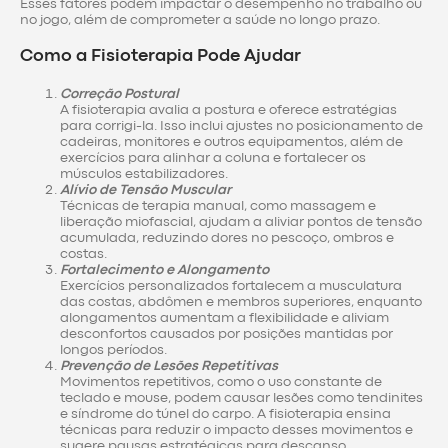
Esses fatores podem impactar o desempenho no trabalho ou
no jogo, além de comprometer a saúde no longo prazo.
Como a Fisioterapia Pode Ajudar
Correção Postural
A fisioterapia avalia a postura e oferece estratégias
para corrigi-la. Isso inclui ajustes no posicionamento de
cadeiras, monitores e outros equipamentos, além de
exercícios para alinhar a coluna e fortalecer os
músculos estabilizadores.
Alívio de Tensão Muscular
Técnicas de terapia manual, como massagem e
liberação miofascial, ajudam a aliviar pontos de tensão
acumulada, reduzindo dores no pescoço, ombros e
costas.
Fortalecimento e Alongamento
Exercícios personalizados fortalecem a musculatura
das costas, abdômen e membros superiores, enquanto
alongamentos aumentam a flexibilidade e aliviam
desconfortos causados por posições mantidas por
longos períodos.
Prevenção de Lesões Repetitivas
Movimentos repetitivos, como o uso constante de
teclado e mouse, podem causar lesões como tendinites
e síndrome do túnel do carpo. A fisioterapia ensina
técnicas para reduzir o impacto desses movimentos e
sugere pausas estratégicas para descanso.