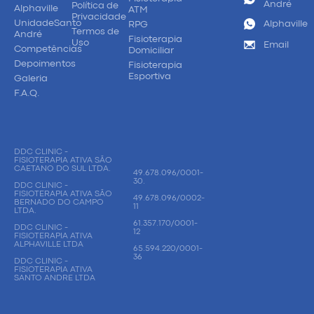
André
Política de
Alphaville
ATM
Privacidade
UnidadeSanto
Alphaville
RPG
Termos de
André
Fisioterapia
Uso
Email
Competências
Domiciliar
Depoimentos
Fisioterapia
Esportiva
Galeria
F.A.Q.
DDC CLINIC -
FISIOTERAPIA ATIVA SÃO
CAETANO DO SUL LTDA.
49.678.096/0001-
30.
DDC CLINIC -
FISIOTERAPIA ATIVA SÃO
49.678.096/0002-
BERNADO DO CAMPO
11
LTDA.
61.357.170/0001-
DDC CLINIC -
12
FISIOTERAPIA ATIVA
ALPHAVILLE LTDA
65.594.220/0001-
36
DDC CLINIC -
FISIOTERAPIA ATIVA
SANTO ANDRE LTDA