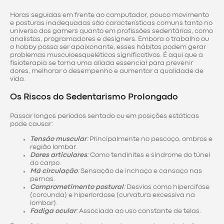
Horas seguidas em frente ao computador, pouco movimento
e posturas inadequadas são características comuns tanto no
universo dos gamers quanto em profissões sedentárias, como
analistas, programadores e designers. Embora o trabalho ou
o hobby possa ser apaixonante, esses hábitos podem gerar
problemas musculoesqueléticos significativos. É aqui que a
fisioterapia se torna uma aliada essencial para prevenir
dores, melhorar o desempenho e aumentar a qualidade de
vida.
Os Riscos do Sedentarismo Prolongado
Passar longos períodos sentado ou em posições estáticas
pode causar:
Tensão muscular
:
Principalmente no pescoço, ombros e
região lombar.
Dores articulares
:
Como tendinites e síndrome do túnel
do carpo.
Má circulação
:
Sensação de inchaço e cansaço nas
pernas.
Comprometimento postural
:
Desvios como hipercifose
(corcunda) e hiperlordose (curvatura excessiva na
lombar).
Fadiga ocular
:
Associada ao uso constante de telas.