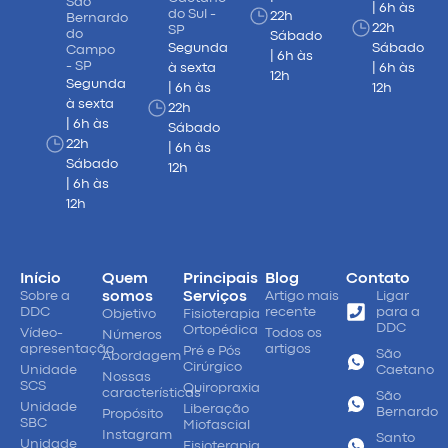
São
| 6h às
do Sul -
22h
Bernardo
22h
SP
do
Sábado
Segunda
Sábado
Campo
| 6h às
- SP
à sexta
| 6h às
12h
Segunda
| 6h às
12h
à sexta
22h
| 6h às
Sábado
22h
| 6h às
Sábado
12h
| 6h às
12h
Início
Quem
Principais
Blog
Contato
Sobre a
somos
Serviços
Artigo mais
Ligar
DDC
recente
para a
Objetivo
Fisioterapia
DDC
Ortopédica
Vídeo-
Todos os
Números
apresentação
artigos
Pré e Pós
São
Abordagem
Cirúrgico
Unidade
Caetano
Nossas
SCS
Quiropraxia
características
São
Unidade
Liberação
Bernardo
Propósito
SBC
Miofascial
Instagram
Santo
Unidade
Fisioterapia