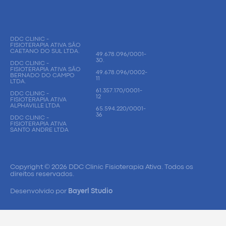
DDC CLINIC -
FISIOTERAPIA ATIVA SÃO
CAETANO DO SUL LTDA.
49.678.096/0001-
30.
DDC CLINIC -
FISIOTERAPIA ATIVA SÃO
49.678.096/0002-
BERNADO DO CAMPO
11
LTDA.
61.357.170/0001-
DDC CLINIC -
12
FISIOTERAPIA ATIVA
ALPHAVILLE LTDA
65.594.220/0001-
36
DDC CLINIC -
FISIOTERAPIA ATIVA
SANTO ANDRE LTDA
Copyright © 2026 DDC Clinic Fisioterapia Ativa. Todos os
direitos reservados.
Desenvolvido por
Bayerl Studio