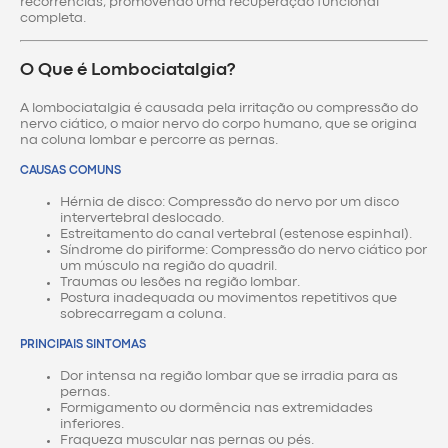
recorrências, promovendo uma recuperação funcional
completa.
O Que é Lombociatalgia?
A lombociatalgia é causada pela irritação ou compressão do
nervo ciático, o maior nervo do corpo humano, que se origina
na coluna lombar e percorre as pernas.
CAUSAS COMUNS
Hérnia de disco: Compressão do nervo por um disco
intervertebral deslocado.
Estreitamento do canal vertebral (estenose espinhal).
Síndrome do piriforme: Compressão do nervo ciático por
um músculo na região do quadril.
Traumas ou lesões na região lombar.
Postura inadequada ou movimentos repetitivos que
sobrecarregam a coluna.
PRINCIPAIS SINTOMAS
Dor intensa na região lombar que se irradia para as
pernas.
Formigamento ou dormência nas extremidades
inferiores.
Fraqueza muscular nas pernas ou pés.