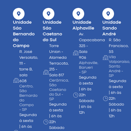
Unidade
Unidade
Unidade
Unidade
São
São
Alphaville
Sando
Bernando
Caetano
André
Av.
do
do Sul
Copacabana
R. São
Campo
Torre
325 -
Francisco,
R. José
Union -
Sala
55
Vila
Versolato,
Alameda
906
Valparaíso,
Alphaville,
111 -
Terracota,
Santo
Barueri
torre B,
215 -
André -
- SP
sala
Sala 817
SP
Segunda
Cerâmica,
608
Segunda
à sexta
São
Centro,
à sexta
| 6h às
Caetano
São
| 6h às
do Sul -
22h
Bernardo
22h
SP
do
Sábado
Segunda
Sábado
Campo
| 6h às
- SP
à sexta
| 6h às
12h
Segunda
| 6h às
12h
à sexta
22h
| 6h às
Sábado