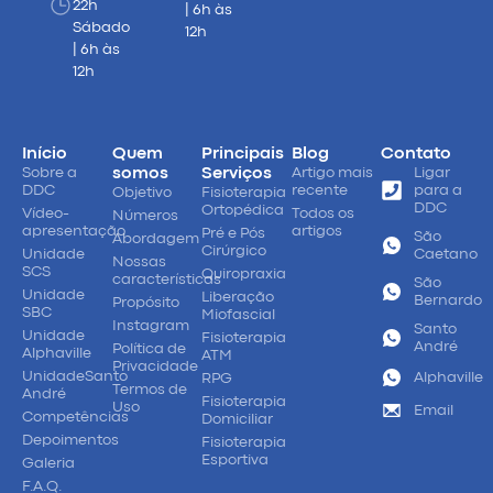
22h
| 6h às
Sábado
12h
| 6h às
12h
Início
Quem
Principais
Blog
Contato
Sobre a
somos
Serviços
Artigo mais
Ligar
DDC
recente
para a
Objetivo
Fisioterapia
DDC
Ortopédica
Vídeo-
Todos os
Números
apresentação
artigos
Pré e Pós
São
Abordagem
Cirúrgico
Unidade
Caetano
Nossas
SCS
Quiropraxia
características
São
Unidade
Liberação
Bernardo
Propósito
SBC
Miofascial
Instagram
Santo
Unidade
Fisioterapia
André
Política de
Alphaville
ATM
Privacidade
UnidadeSanto
Alphaville
RPG
Termos de
André
Fisioterapia
Uso
Email
Competências
Domiciliar
Depoimentos
Fisioterapia
Esportiva
Galeria
F.A.Q.