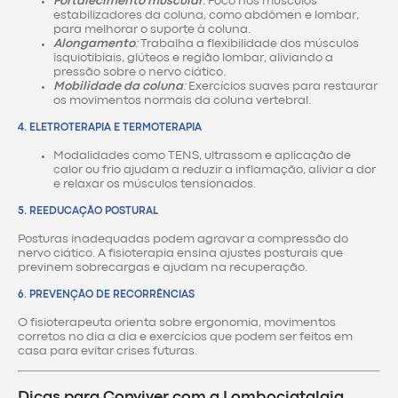
Fortalecimento muscular
:
Foco nos músculos
estabilizadores da coluna, como abdômen e lombar,
para melhorar o suporte à coluna.
Alongamento
:
Trabalha a flexibilidade dos músculos
isquiotibiais, glúteos e região lombar, aliviando a
pressão sobre o nervo ciático.
Mobilidade da coluna
:
Exercícios suaves para restaurar
os movimentos normais da coluna vertebral.
4.
ELETROTERAPIA E TERMOTERAPIA
Modalidades como TENS, ultrassom e aplicação de
calor ou frio ajudam a reduzir a inflamação, aliviar a dor
e relaxar os músculos tensionados.
5.
REEDUCAÇÃO POSTURAL
Posturas inadequadas podem agravar a compressão do
nervo ciático. A fisioterapia ensina ajustes posturais que
previnem sobrecargas e ajudam na recuperação.
6.
PREVENÇÃO DE RECORRÊNCIAS
O fisioterapeuta orienta sobre ergonomia, movimentos
corretos no dia a dia e exercícios que podem ser feitos em
casa para evitar crises futuras.
Dicas para Conviver com a Lombociatalgia