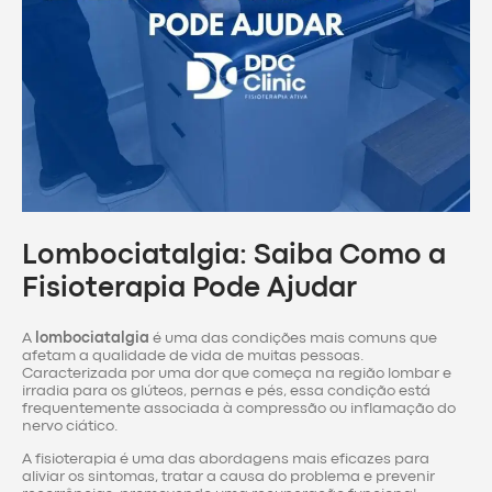
Lombociatalgia: Saiba Como a
Fisioterapia Pode Ajudar
A
lombociatalgia
é uma das condições mais comuns que
afetam a qualidade de vida de muitas pessoas.
Caracterizada por uma dor que começa na região lombar e
irradia para os glúteos, pernas e pés, essa condição está
frequentemente associada à compressão ou inflamação do
nervo ciático.
A fisioterapia é uma das abordagens mais eficazes para
aliviar os sintomas, tratar a causa do problema e prevenir