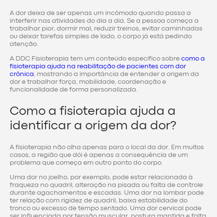
A dor deixa de ser apenas um incômodo quando passa a
interferir nas atividades do dia a dia. Se a pessoa começa a
trabalhar pior, dormir mal, reduzir treinos, evitar caminhadas
ou deixar tarefas simples de lado, o corpo já está pedindo
atenção.
A DDC Fisioterapia tem um conteúdo específico sobre
como a
fisioterapia ajuda na reabilitação de pacientes com dor
crônica
, mostrando a importância de entender a origem da
dor e trabalhar força, mobilidade, coordenação e
funcionalidade de forma personalizada.
Como a fisioterapia ajuda a
identificar a origem da dor?
A fisioterapia não olha apenas para o local da dor. Em muitos
casos, a região que dói é apenas a consequência de um
problema que começa em outro ponto do corpo.
Uma dor no joelho, por exemplo, pode estar relacionada à
fraqueza no quadril, alteração na pisada ou falta de controle
durante agachamentos e escadas. Uma dor na lombar pode
ter relação com rigidez de quadril, baixa estabilidade do
tronco ou excesso de tempo sentado. Uma dor cervical pode
ser influenciada por tensão muscular, postura mantida e falta