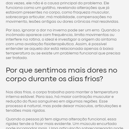
das vezes, ele não é a causa principal do problema. Ele
funciona como um gatilho, revelando alterações que já
estavam presentes no corpo, como fraqueza muscular,
sobrecarga articular, má mobilidade, compensações no
movimento, lesões antigas ou dores crônicas mal resolvidas.
Por isso, ignorar a dor no inverno pode ser um erro. Quando o
incômodo aparece com frequência, limita movimentos ou
interfere na rotina, o ideal é investigar a origem do sintoma
com uma avaliação fisioterapêutica. Assim, é possível
entender se aquela dor está relacionada apenas à baixa
temperatura ou se existe um problema funcional que precisa
ser tratado.
Por que sentimos mais dores no
corpo durante os dias frios?
Nos dias frios, o corpo trabalha para manter a temperatura
interna estável. Para isso, há maior contração muscular e
redução do fluxo sanguíneo em algumas regiões. Esse
processo é natural, mas pode deixar músculos, articulações e
tendões mais rígidos.
Quando a pessoa já tem alguma alteração funcional, essa
rigidez tende a ficar mais evidente. Um músculo encurtado
pode incomodar mais. Uma articulação sobrecarregada pode