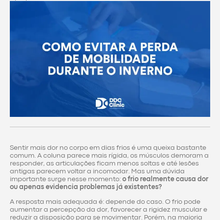
Sentir mais dor no corpo em dias frios é uma queixa bastante
comum. A coluna parece mais rígida, os músculos demoram a
responder, as articulações ficam menos soltas e até lesões
antigas parecem voltar a incomodar. Mas uma dúvida
importante surge nesse momento:
o frio realmente causa dor
ou apenas evidencia problemas já existentes?
A resposta mais adequada é: depende do caso. O frio pode
aumentar a percepção da dor, favorecer a rigidez muscular e
reduzir a disposição para se movimentar. Porém, na maioria