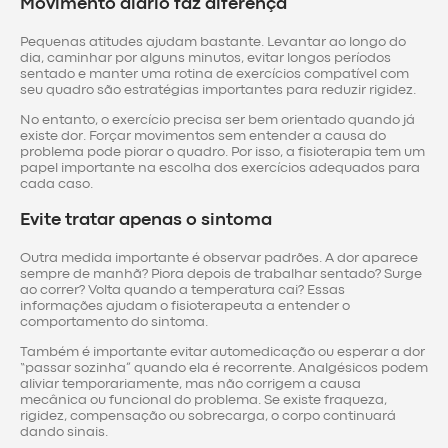
Movimento diário faz diferença
Pequenas atitudes ajudam bastante. Levantar ao longo do
dia, caminhar por alguns minutos, evitar longos períodos
sentado e manter uma rotina de exercícios compatível com
seu quadro são estratégias importantes para reduzir rigidez.
No entanto, o exercício precisa ser bem orientado quando já
existe dor. Forçar movimentos sem entender a causa do
problema pode piorar o quadro. Por isso, a fisioterapia tem um
papel importante na escolha dos exercícios adequados para
cada caso.
Evite tratar apenas o sintoma
Outra medida importante é observar padrões. A dor aparece
sempre de manhã? Piora depois de trabalhar sentado? Surge
ao correr? Volta quando a temperatura cai? Essas
informações ajudam o fisioterapeuta a entender o
comportamento do sintoma.
Também é importante evitar automedicação ou esperar a dor
“passar sozinha” quando ela é recorrente. Analgésicos podem
aliviar temporariamente, mas não corrigem a causa
mecânica ou funcional do problema. Se existe fraqueza,
rigidez, compensação ou sobrecarga, o corpo continuará
dando sinais.