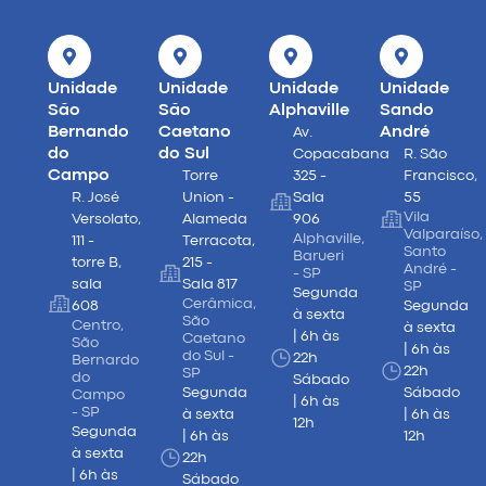
Unidade
Unidade
Unidade
Unidade
São
São
Alphaville
Sando
Bernando
Caetano
André
Av.
do
do Sul
Copacabana
R. São
Campo
Torre
325 -
Francisco,
R. José
Union -
Sala
55
Vila
Versolato,
Alameda
906
Valparaíso,
Alphaville,
111 -
Terracota,
Santo
Barueri
torre B,
215 -
André -
- SP
sala
Sala 817
SP
Segunda
Cerâmica,
608
Segunda
à sexta
São
Centro,
à sexta
| 6h às
Caetano
São
| 6h às
do Sul -
22h
Bernardo
22h
SP
do
Sábado
Segunda
Sábado
Campo
| 6h às
- SP
à sexta
| 6h às
12h
Segunda
| 6h às
12h
à sexta
22h
| 6h às
Sábado