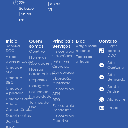
22h
| 6h às
Sábado
12h
| 6h às
12h
Início
Quem
Principais
Blog
Contato
Sobre a
somos
Serviços
Artigo mais
Ligar
DDC
recente
para a
Objetivo
Fisioterapia
DDC
Ortopédica
Vídeo-
Todos os
Números
apresentação
artigos
Pré e Pós
São
Abordagem
Cirúrgico
Unidade
Caetano
Nossas
SCS
Quiropraxia
características
São
Unidade
Liberação
Bernardo
Propósito
SBC
Miofascial
Instagram
Santo
Unidade
Fisioterapia
André
Política de
Alphaville
ATM
Privacidade
UnidadeSanto
Alphaville
RPG
Termos de
André
Fisioterapia
Uso
Email
Competências
Domiciliar
Depoimentos
Fisioterapia
Esportiva
Galeria
F.A.Q.