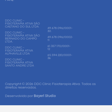
DDC CLINIC -
FISIOTERAPIA ATIVA SÃO
CAETANO DO SUL LTDA.
49.678.096/0001-
30.
DDC CLINIC -
FISIOTERAPIA ATIVA SÃO
49.678.096/0002-
BERNADO DO CAMPO
11
LTDA.
61.357.170/0001-
DDC CLINIC -
12
FISIOTERAPIA ATIVA
ALPHAVILLE LTDA
65.594.220/0001-
36
DDC CLINIC -
FISIOTERAPIA ATIVA
SANTO ANDRE LTDA
Copyright © 2026 DDC Clinic Fisioterapia Ativa. Todos os
direitos reservados.
Desenvolvido por
Bayerl Studio