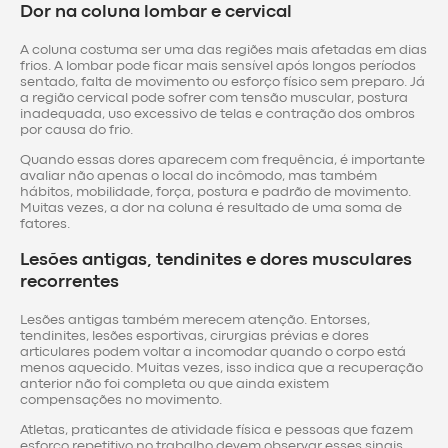
Dor na coluna lombar e cervical
A coluna costuma ser uma das regiões mais afetadas em dias
frios. A lombar pode ficar mais sensível após longos períodos
sentado, falta de movimento ou esforço físico sem preparo. Já
a região cervical pode sofrer com tensão muscular, postura
inadequada, uso excessivo de telas e contração dos ombros
por causa do frio.
Quando essas dores aparecem com frequência, é importante
avaliar não apenas o local do incômodo, mas também
hábitos, mobilidade, força, postura e padrão de movimento.
Muitas vezes, a dor na coluna é resultado de uma soma de
fatores.
Lesões antigas, tendinites e dores musculares
recorrentes
Lesões antigas também merecem atenção. Entorses,
tendinites, lesões esportivas, cirurgias prévias e dores
articulares podem voltar a incomodar quando o corpo está
menos aquecido. Muitas vezes, isso indica que a recuperação
anterior não foi completa ou que ainda existem
compensações no movimento.
Atletas, praticantes de atividade física e pessoas que fazem
esforço repetitivo no trabalho devem observar esses sinais