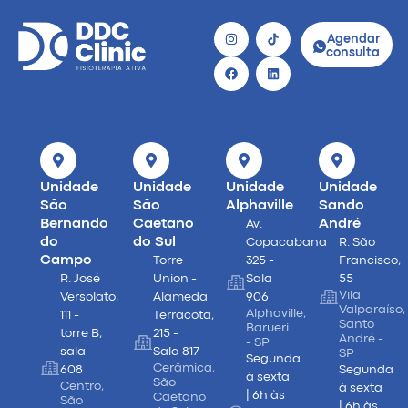
Agendar
consulta
Unidade
Unidade
Unidade
Unidade
São
São
Alphaville
Sando
Bernando
Caetano
André
Av.
do
do Sul
Copacabana
R. São
Campo
Torre
325 -
Francisco,
R. José
Union -
Sala
55
Vila
Versolato,
Alameda
906
Valparaíso,
Alphaville,
111 -
Terracota,
Santo
Barueri
torre B,
215 -
André -
- SP
sala
Sala 817
SP
Segunda
Cerâmica,
608
Segunda
à sexta
São
Centro,
à sexta
| 6h às
Caetano
São
| 6h às