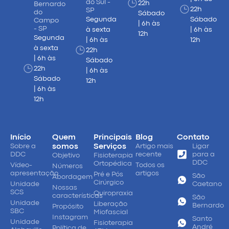
do Sul -
22h
Bernardo
22h
SP
do
Sábado
Segunda
Sábado
Campo
| 6h às
- SP
à sexta
| 6h às
12h
Segunda
| 6h às
12h
à sexta
22h
| 6h às
Sábado
22h
| 6h às
Sábado
12h
| 6h às
12h
Início
Quem
Principais
Blog
Contato
Sobre a
somos
Serviços
Artigo mais
Ligar
DDC
recente
para a
Objetivo
Fisioterapia
DDC
Ortopédica
Vídeo-
Todos os
Números
apresentação
artigos
Pré e Pós
São
Abordagem
Cirúrgico
Unidade
Caetano
Nossas
SCS
Quiropraxia
características
São
Unidade
Liberação
Bernardo
Propósito
SBC
Miofascial
Instagram
Santo
Unidade
Fisioterapia
André
Política de