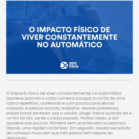
O impacto físico de viver constantemente no automático
aparece quando o corpo começa a pagar a conta de uma
rotina repetitiva, acelerada e com pouca consciência
corporal. A pessoa acorda, trabalha, resolve problemas,
passa horas sentada, usa o celular, dirige, treina quando dá e,
no fim do dia, sente o corpo pesado. Muitas vezes, a dor
aparece aos poucos. Primeiro vem uma tensão no pescoço.
Depois, uma rigidez na lombar. Em seguida, aquela sensação
de cansaço muscular que não passa nem depois do
descanso.