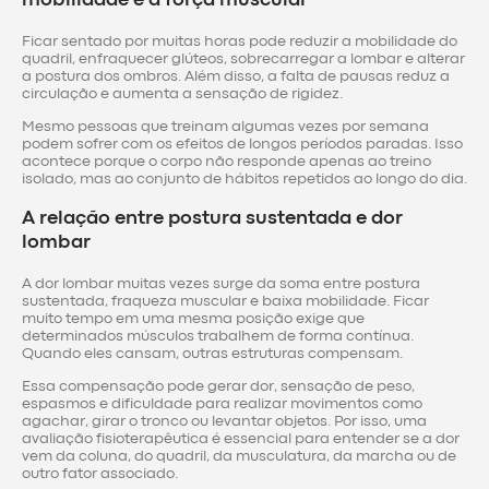
mobilidade e a força muscular
Ficar sentado por muitas horas pode reduzir a mobilidade do
quadril, enfraquecer glúteos, sobrecarregar a lombar e alterar
a postura dos ombros. Além disso, a falta de pausas reduz a
circulação e aumenta a sensação de rigidez.
Mesmo pessoas que treinam algumas vezes por semana
podem sofrer com os efeitos de longos períodos paradas. Isso
acontece porque o corpo não responde apenas ao treino
isolado, mas ao conjunto de hábitos repetidos ao longo do dia.
A relação entre postura sustentada e dor
lombar
A dor lombar muitas vezes surge da soma entre postura
sustentada, fraqueza muscular e baixa mobilidade. Ficar
muito tempo em uma mesma posição exige que
determinados músculos trabalhem de forma contínua.
Quando eles cansam, outras estruturas compensam.
Essa compensação pode gerar dor, sensação de peso,
espasmos e dificuldade para realizar movimentos como
agachar, girar o tronco ou levantar objetos. Por isso, uma
avaliação fisioterapêutica é essencial para entender se a dor
vem da coluna, do quadril, da musculatura, da marcha ou de
outro fator associado.