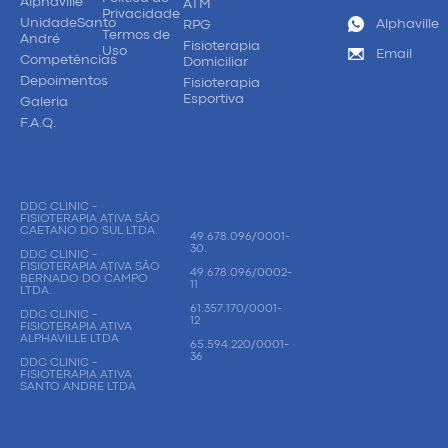
Alphaville
ATM
Privacidade
UnidadeSanto
Alphaville
RPG
Termos de
André
Fisioterapia
Uso
Email
Competências
Domiciliar
Depoimentos
Fisioterapia
Esportiva
Galeria
F.A.Q.
DDC CLINIC -
FISIOTERAPIA ATIVA SÃO
CAETANO DO SUL LTDA.
49.678.096/0001-
30.
DDC CLINIC -
FISIOTERAPIA ATIVA SÃO
49.678.096/0002-
BERNADO DO CAMPO
11
LTDA.
61.357.170/0001-
DDC CLINIC -
12
FISIOTERAPIA ATIVA
ALPHAVILLE LTDA
65.594.220/0001-
36
DDC CLINIC -
FISIOTERAPIA ATIVA
SANTO ANDRE LTDA