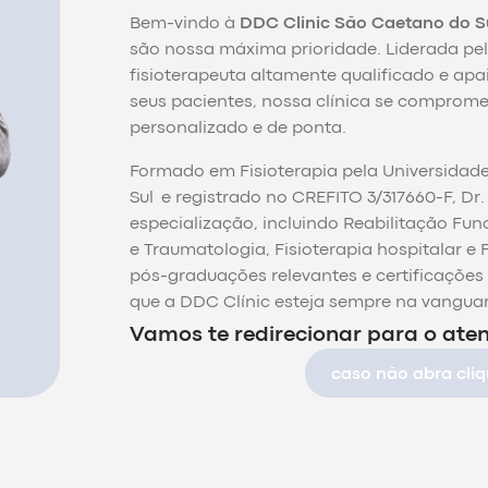
Bem-vindo à
DDC Clinic São Caetano do S
são nossa máxima prioridade. Liderada pel
fisioterapeuta altamente qualificado e ap
seus pacientes, nossa clínica se comprom
personalizado e de ponta.
Formado em Fisioterapia pela Universidad
Sul e registrado no CREFITO 3/317660-F, Dr
especialização, incluindo Reabilitação Fun
e Traumatologia, Fisioterapia hospitalar e 
pós-graduações relevantes e certificações 
que a DDC Clínic esteja sempre na vanguard
Vamos te redirecionar para o at
caso não abra cliq