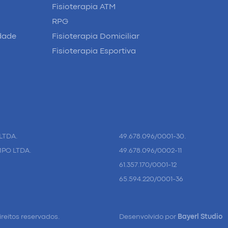
Fisioterapia ATM
RPG
idade
Fisioterapia Domiciliar
Fisioterapia Esportiva
LTDA.
49.678.096/0001-30.
MPO LTDA.
49.678.096/0002-11
61.357.170/0001-12
65.594.220/0001-36
ireitos reservados.
Desenvolvido por
Bayerl Studio