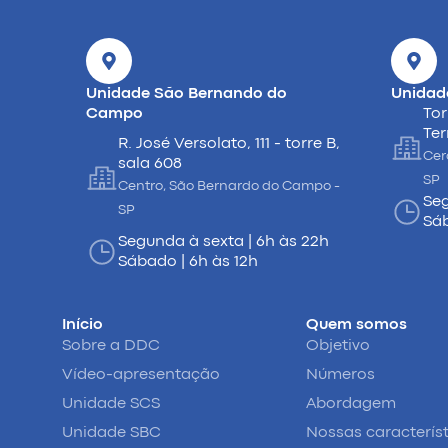
Unidade São Bernando do
Unidad
Campo
Tor
Ter
R. José Versolato, 111 - torre B,
Cer
sala 608
SP
Centro, São Bernardo do Campo -
Seg
SP
Sáb
Segunda à sexta | 6h às 22h
Sábado | 6h às 12h
Início
Quem somos
Sobre a DDC
Objetivo
Vídeo-apresentação
Números
Unidade SCS
Abordagem
Unidade SBC
Nossas caracterís