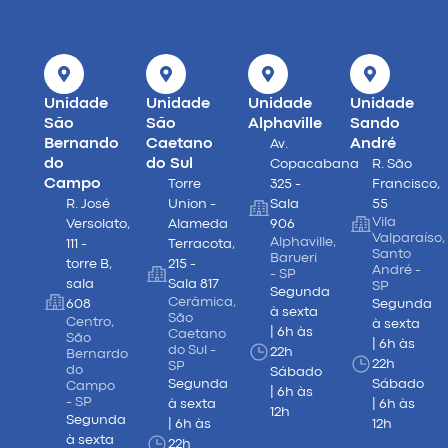
Unidade
Unidade
Unidade
Unidade
São
São
Alphaville
Sando
Bernando
Caetano
André
Av.
do
do Sul
Copacabana
R. São
Campo
Torre
325 -
Francisco,
R. José
Union -
Sala
55
Vila
Versolato,
Alameda
906
Valparaíso,
Alphaville,
111 -
Terracota,
Santo
Barueri
torre B,
215 -
André -
- SP
sala
Sala 817
SP
Segunda
Cerâmica,
608
Segunda
à sexta
São
Centro,
à sexta
| 6h às
Caetano
São
| 6h às
do Sul -
22h
Bernardo
22h
SP
do
Sábado
Segunda
Sábado
Campo
| 6h às
- SP
à sexta
| 6h às
12h
Segunda
| 6h às
12h
à sexta
22h