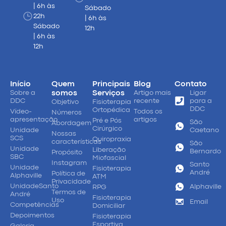
| 6h às
Sábado
22h
| 6h às
Sábado
12h
| 6h às
12h
Início
Quem
Principais
Blog
Contato
Sobre a
somos
Serviços
Artigo mais
Ligar
DDC
recente
para a
Objetivo
Fisioterapia
DDC
Ortopédica
Vídeo-
Todos os
Números
apresentação
artigos
Pré e Pós
São
Abordagem
Cirúrgico
Unidade
Caetano
Nossas
SCS
Quiropraxia
características
São
Unidade
Liberação
Bernardo
Propósito
SBC
Miofascial
Instagram
Santo
Unidade
Fisioterapia
André
Política de
Alphaville
ATM
Privacidade
UnidadeSanto
Alphaville
RPG
Termos de
André
Fisioterapia
Uso
Email
Competências
Domiciliar
Depoimentos
Fisioterapia
Esportiva
Galeria