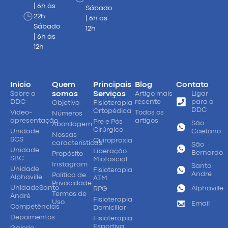
| 6h às
Sábado
22h
| 6h às
Sábado
12h
| 6h às
12h
Início
Quem
Principais
Blog
Contato
Sobre a
somos
Serviços
Artigo mais
Ligar
DDC
recente
para a
Objetivo
Fisioterapia
DDC
Ortopédica
Vídeo-
Todos os
Números
apresentação
artigos
Pré e Pós
São
Abordagem
Cirúrgico
Unidade
Caetano
Nossas
SCS
Quiropraxia
características
São
Unidade
Liberação
Bernardo
Propósito
SBC
Miofascial
Instagram
Santo
Unidade
Fisioterapia
André
Política de
Alphaville
ATM
Privacidade
UnidadeSanto
Alphaville
RPG
Termos de
André
Fisioterapia
Uso
Email
Competências
Domiciliar
Depoimentos
Fisioterapia
Esportiva
Galeria