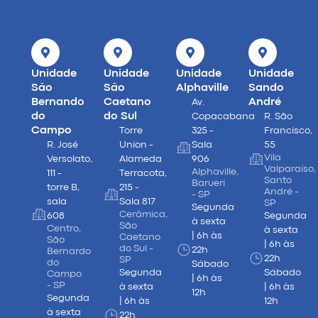
Unidade
Unidade
Unidade
Unidade
São
São
Alphaville
Sando
Bernando
Caetano
André
Av.
do
do Sul
Copacabana
R. São
Campo
Torre
325 -
Francisco,
R. José
Union -
Sala
55
Vila
Versolato,
Alameda
906
Valparaíso,
Alphaville,
111 -
Terracota,
Santo
Barueri
torre B,
215 -
André -
- SP
sala
Sala 817
SP
Segunda
Cerâmica,
608
Segunda
à sexta
São
Centro,
à sexta
| 6h às
Caetano
São
| 6h às
do Sul -
22h
Bernardo
22h
SP
do
Sábado
Segunda
Sábado
Campo
| 6h às
- SP
à sexta
| 6h às
12h
Segunda
| 6h às
12h
à sexta
22h