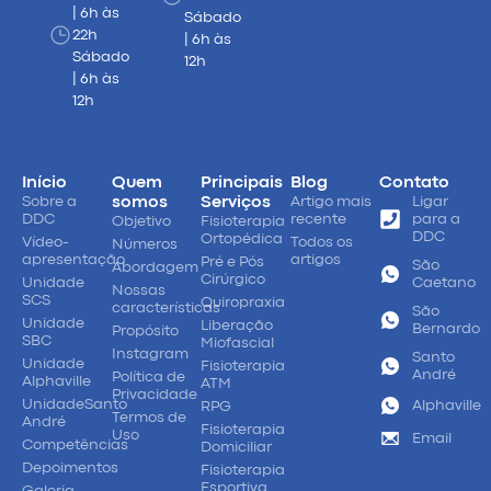
| 6h às
Sábado
22h
| 6h às
Sábado
12h
| 6h às
12h
Início
Quem
Principais
Blog
Contato
Sobre a
somos
Serviços
Artigo mais
Ligar
DDC
recente
para a
Objetivo
Fisioterapia
DDC
Ortopédica
Vídeo-
Todos os
Números
apresentação
artigos
Pré e Pós
São
Abordagem
Cirúrgico
Unidade
Caetano
Nossas
SCS
Quiropraxia
características
São
Unidade
Liberação
Bernardo
Propósito
SBC
Miofascial
Instagram
Santo
Unidade
Fisioterapia
André
Política de
Alphaville
ATM
Privacidade
UnidadeSanto
Alphaville
RPG
Termos de
André
Fisioterapia
Uso
Email
Competências
Domiciliar
Depoimentos
Fisioterapia
Esportiva
Galeria