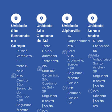
Unidade
Unidade
Unidade
Unidade
São
São
Alphaville
Sando
Bernando
Caetano
André
Av.
do
do Sul
Copacabana
R. São
Campo
Torre
325 -
Francisco,
R. José
Union -
Sala
55
Vila
Versolato,
Alameda
906
Valparaíso,
Alphaville,
111 -
Terracota,
Santo
Barueri
torre B,
215 -
André -
- SP
sala
Sala 817
SP
Segunda
Cerâmica,
608
Segunda
à sexta
São
Centro,
à sexta
| 6h às
Caetano
São
| 6h às
do Sul -
22h
Bernardo
22h
SP
do
Sábado
Segunda
Sábado
Campo
| 6h às
- SP
à sexta
| 6h às
12h
Segunda
| 6h às
12h
à sexta
22h