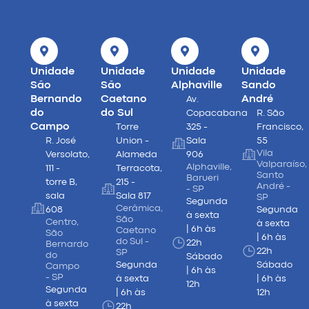
Unidade
Unidade
Unidade
Unidade
São
São
Alphaville
Sando
Bernando
Caetano
André
Av.
do
do Sul
Copacabana
R. São
Campo
Torre
325 -
Francisco,
R. José
Union -
Sala
55
Vila
Versolato,
Alameda
906
Valparaíso,
Alphaville,
111 -
Terracota,
Santo
Barueri
torre B,
215 -
André -
- SP
sala
Sala 817
SP
Segunda
Cerâmica,
608
Segunda
à sexta
São
Centro,
à sexta
| 6h às
Caetano
São
| 6h às
do Sul -
22h
Bernardo
22h
SP
do
Sábado
Segunda
Sábado
Campo
| 6h às
- SP
à sexta
| 6h às
12h
Segunda
| 6h às
12h
à sexta
22h