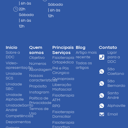
| 6h às
Sábado
22h
| 6h às
Sábado
12h
| 6h às
12h
Início
Quem
Principais
Blog
Contato
Sobre a
somos
Serviços
Artigo mais
Ligar
DDC
recente
para a
Objetivo
Fisioterapia
DDC
Ortopédica
Vídeo-
Todos os
Números
apresentação
artigos
Pré e Pós
São
Abordagem
Cirúrgico
Unidade
Caetano
Nossas
SCS
Quiropraxia
características
São
Unidade
Liberação
Bernardo
Propósito
SBC
Miofascial
Instagram
Santo
Unidade
Fisioterapia
André
Política de
Alphaville
ATM
Privacidade
UnidadeSanto
Alphaville
RPG
Termos de
André
Fisioterapia
Uso
Email
Competências
Domiciliar
Depoimentos
Fisioterapia
Esportiva
Galeria