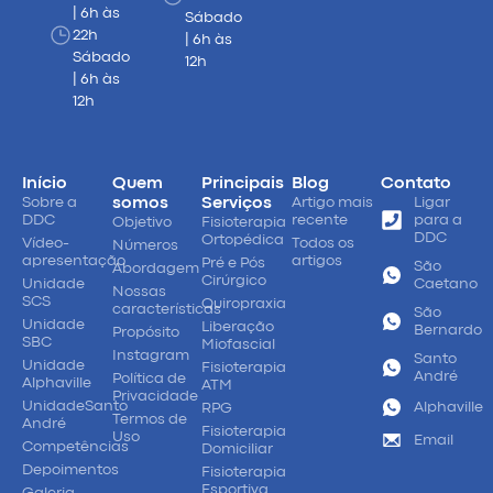
| 6h às
Sábado
22h
| 6h às
Sábado
12h
| 6h às
12h
Início
Quem
Principais
Blog
Contato
Sobre a
somos
Serviços
Artigo mais
Ligar
DDC
recente
para a
Objetivo
Fisioterapia
DDC
Ortopédica
Vídeo-
Todos os
Números
apresentação
artigos
Pré e Pós
São
Abordagem
Cirúrgico
Unidade
Caetano
Nossas
SCS
Quiropraxia
características
São
Unidade
Liberação
Bernardo
Propósito
SBC
Miofascial
Instagram
Santo
Unidade
Fisioterapia
André
Política de
Alphaville
ATM
Privacidade
UnidadeSanto
Alphaville
RPG
Termos de
André
Fisioterapia
Uso
Email
Competências
Domiciliar
Depoimentos
Fisioterapia
Esportiva
Galeria