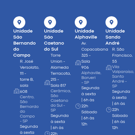
Unidade
Unidade
Unidade
Unidade
São
São
Alphaville
Sando
Bernando
Caetano
André
Av.
do
do Sul
Copacabana
R. São
Campo
Torre
325 -
Francisco,
R. José
Union -
Sala
55
Vila
Versolato,
Alameda
906
Valparaíso,
Alphaville,
111 -
Terracota,
Santo
Barueri
torre B,
215 -
André -
- SP
sala
Sala 817
SP
Segunda
Cerâmica,
608
Segunda
à sexta
São
Centro,
à sexta
| 6h às
Caetano
São
| 6h às
do Sul -
22h
Bernardo
22h
SP
do
Sábado
Segunda
Sábado
Campo
| 6h às
- SP
à sexta
| 6h às
12h
Segunda
| 6h às
12h
à sexta
22h