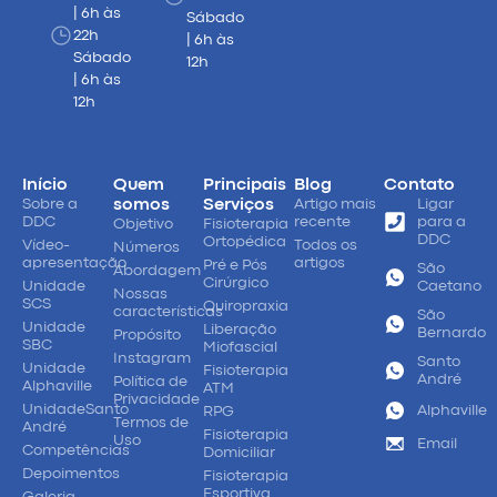
| 6h às
Sábado
22h
| 6h às
Sábado
12h
| 6h às
12h
Início
Quem
Principais
Blog
Contato
Sobre a
somos
Serviços
Artigo mais
Ligar
DDC
recente
para a
Objetivo
Fisioterapia
DDC
Ortopédica
Vídeo-
Todos os
Números
apresentação
artigos
Pré e Pós
São
Abordagem
Cirúrgico
Unidade
Caetano
Nossas
SCS
Quiropraxia
características
São
Unidade
Liberação
Bernardo
Propósito
SBC
Miofascial
Instagram
Santo
Unidade
Fisioterapia
André
Política de
Alphaville
ATM
Privacidade
UnidadeSanto
Alphaville
RPG
Termos de
André
Fisioterapia
Uso
Email
Competências
Domiciliar
Depoimentos
Fisioterapia
Esportiva
Galeria