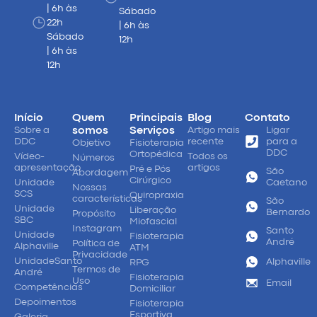
| 6h às
Sábado
22h
| 6h às
Sábado
12h
| 6h às
12h
Início
Quem
Principais
Blog
Contato
Sobre a
somos
Serviços
Artigo mais
Ligar
DDC
recente
para a
Objetivo
Fisioterapia
DDC
Ortopédica
Vídeo-
Todos os
Números
apresentação
artigos
Pré e Pós
São
Abordagem
Cirúrgico
Unidade
Caetano
Nossas
SCS
Quiropraxia
características
São
Unidade
Liberação
Bernardo
Propósito
SBC
Miofascial
Instagram
Santo
Unidade
Fisioterapia
André
Política de
Alphaville
ATM
Privacidade
UnidadeSanto
Alphaville
RPG
Termos de
André
Fisioterapia
Uso
Email
Competências
Domiciliar
Depoimentos
Fisioterapia
Esportiva
Galeria