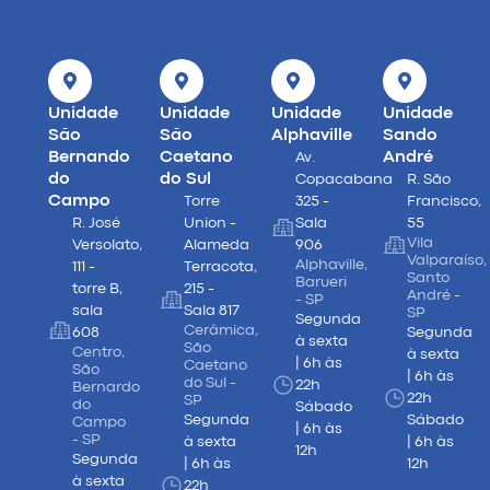
Unidade
Unidade
Unidade
Unidade
São
São
Alphaville
Sando
Bernando
Caetano
André
Av.
do
do Sul
Copacabana
R. São
Campo
Torre
325 -
Francisco,
R. José
Union -
Sala
55
Vila
Versolato,
Alameda
906
Valparaíso,
Alphaville,
111 -
Terracota,
Santo
Barueri
torre B,
215 -
André -
- SP
sala
Sala 817
SP
Segunda
Cerâmica,
608
Segunda
à sexta
São
Centro,
à sexta
| 6h às
Caetano
São
| 6h às
do Sul -
22h
Bernardo
22h
SP
do
Sábado
Segunda
Sábado
Campo
| 6h às
- SP
à sexta
| 6h às
12h
Segunda
| 6h às
12h
à sexta
22h