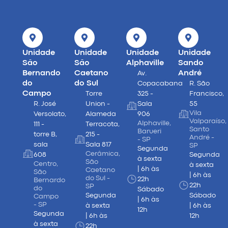
Unidade
Unidade
Unidade
Unidade
São
São
Alphaville
Sando
Bernando
Caetano
André
Av.
do
do Sul
Copacabana
R. São
Campo
Torre
325 -
Francisco,
R. José
Union -
Sala
55
Vila
Versolato,
Alameda
906
Valparaíso,
Alphaville,
111 -
Terracota,
Santo
Barueri
torre B,
215 -
André -
- SP
sala
Sala 817
SP
Segunda
Cerâmica,
608
Segunda
à sexta
São
Centro,
à sexta
| 6h às
Caetano
São
| 6h às
do Sul -
22h
Bernardo
22h
SP
do
Sábado
Segunda
Sábado
Campo
| 6h às
- SP
à sexta
| 6h às
12h
Segunda
| 6h às
12h
à sexta
22h