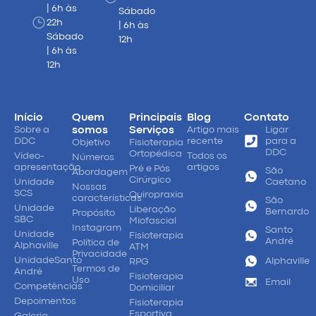
| 6h às
Sábado
22h
| 6h às
Sábado
12h
| 6h às
12h
Início
Quem
Principais
Blog
Contato
Sobre a
somos
Serviços
Artigo mais
Ligar
DDC
recente
para a
Objetivo
Fisioterapia
DDC
Ortopédica
Vídeo-
Todos os
Números
apresentação
artigos
Pré e Pós
São
Abordagem
Cirúrgico
Unidade
Caetano
Nossas
SCS
Quiropraxia
características
São
Unidade
Liberação
Bernardo
Propósito
SBC
Miofascial
Instagram
Santo
Unidade
Fisioterapia
André
Política de
Alphaville
ATM
Privacidade
UnidadeSanto
Alphaville
RPG
Termos de
André
Fisioterapia
Uso
Email
Competências
Domiciliar
Depoimentos
Fisioterapia
Esportiva
Galeria