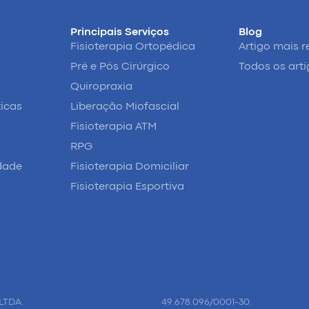
Principais Serviços
Blog
Fisioterapia Ortopédica
Artigo mais r
Pré e Pós Cirúrgico
Todos os art
Quiropraxia
ticas
Liberação Miofascial
Fisioterapia ATM
RPG
idade
Fisioterapia Domiciliar
Fisioterapia Esportiva
LTDA.
49.678.096/0001-30.