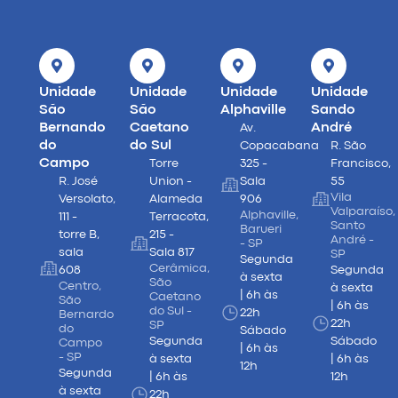
Unidade
Unidade
Unidade
Unidade
São
São
Alphaville
Sando
Bernando
Caetano
André
Av.
do
do Sul
Copacabana
R. São
Campo
Torre
325 -
Francisco,
R. José
Union -
Sala
55
Vila
Versolato,
Alameda
906
Valparaíso,
Alphaville,
111 -
Terracota,
Santo
Barueri
torre B,
215 -
André -
- SP
sala
Sala 817
SP
Segunda
Cerâmica,
608
Segunda
à sexta
São
Centro,
à sexta
| 6h às
Caetano
São
| 6h às
do Sul -
22h
Bernardo
22h
SP
do
Sábado
Segunda
Sábado
Campo
| 6h às
- SP
à sexta
| 6h às
12h
Segunda
| 6h às
12h
à sexta
22h