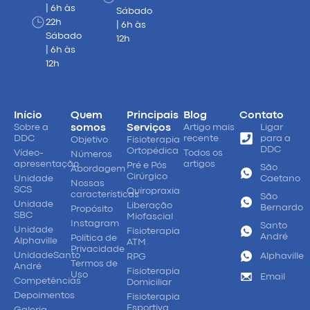
| 6h às
Sábado
22h
| 6h às
Sábado
12h
| 6h às
12h
Início
Quem
Principais
Blog
Contato
Sobre a
somos
Serviços
Artigo mais
Ligar
DDC
recente
para a
Objetivo
Fisioterapia
DDC
Ortopédica
Vídeo-
Todos os
Números
apresentação
artigos
Pré e Pós
São
Abordagem
Cirúrgico
Unidade
Caetano
Nossas
SCS
Quiropraxia
características
São
Unidade
Liberação
Bernardo
Propósito
SBC
Miofascial
Instagram
Santo
Unidade
Fisioterapia
André
Política de
Alphaville
ATM
Privacidade
UnidadeSanto
Alphaville
RPG
Termos de
André
Fisioterapia
Uso
Email
Competências
Domiciliar
Depoimentos
Fisioterapia
Esportiva
Galeria