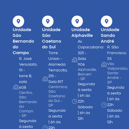
Unidade
Unidade
Unidade
Unidade
São
São
Alphaville
Sando
Bernando
Caetano
André
Av.
do
do Sul
Copacabana
R. São
Campo
Torre
325 -
Francisco,
R. José
Union -
Sala
55
Vila
Versolato,
Alameda
906
Valparaíso,
Alphaville,
111 -
Terracota,
Santo
Barueri
torre B,
215 -
André -
- SP
sala
Sala 817
SP
Segunda
Cerâmica,
608
Segunda
à sexta
São
Centro,
à sexta
| 6h às
Caetano
São
| 6h às
do Sul -
22h
Bernardo
22h
SP
do
Sábado
Segunda
Sábado
Campo
| 6h às
- SP
à sexta
| 6h às
12h
Segunda
| 6h às
12h
à sexta
22h