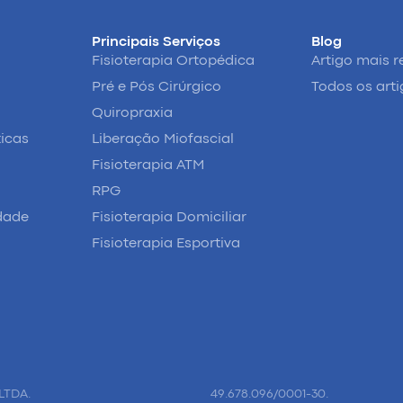
Principais Serviços
Blog
Fisioterapia Ortopédica
Artigo mais r
Pré e Pós Cirúrgico
Todos os art
Quiropraxia
ticas
Liberação Miofascial
Fisioterapia ATM
RPG
idade
Fisioterapia Domiciliar
Fisioterapia Esportiva
LTDA.
49.678.096/0001-30.