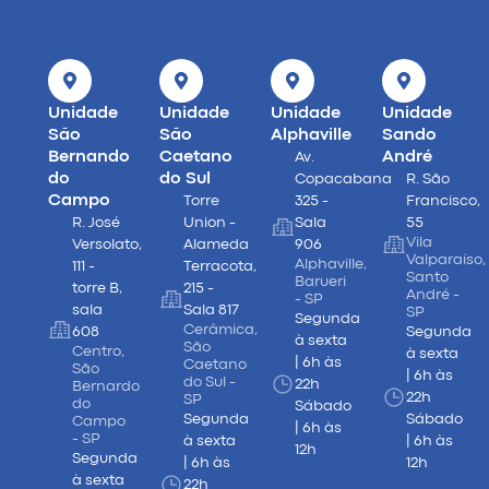
Unidade
Unidade
Unidade
Unidade
São
São
Alphaville
Sando
Bernando
Caetano
André
Av.
do
do Sul
Copacabana
R. São
Campo
Torre
325 -
Francisco,
R. José
Union -
Sala
55
Vila
Versolato,
Alameda
906
Valparaíso,
Alphaville,
111 -
Terracota,
Santo
Barueri
torre B,
215 -
André -
- SP
sala
Sala 817
SP
Segunda
Cerâmica,
608
Segunda
à sexta
São
Centro,
à sexta
| 6h às
Caetano
São
| 6h às
do Sul -
22h
Bernardo
22h
SP
do
Sábado
Segunda
Sábado
Campo
| 6h às
- SP
à sexta
| 6h às
12h
Segunda
| 6h às
12h
à sexta
22h