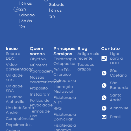
| 6h às
Sábado
22h
| 6h às
Sábado
12h
| 6h às
12h
Início
Quem
Principais
Blog
Contato
Sobre a
somos
Serviços
Artigo mais
Ligar
DDC
recente
para a
Objetivo
Fisioterapia
DDC
Ortopédica
Vídeo-
Todos os
Números
apresentação
artigos
Pré e Pós
São
Abordagem
Cirúrgico
Unidade
Caetano
Nossas
SCS
Quiropraxia
características
São
Unidade
Liberação
Bernardo
Propósito
SBC
Miofascial
Instagram
Santo
Unidade
Fisioterapia
André
Política de
Alphaville
ATM
Privacidade
UnidadeSanto
Alphaville
RPG
Termos de
André
Fisioterapia
Uso
Email
Competências
Domiciliar
Depoimentos
Fisioterapia
Esportiva
Galeria