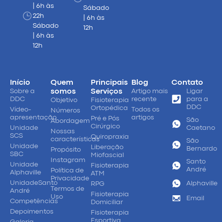
| 6h às
Sábado
22h
| 6h às
Sábado
12h
| 6h às
12h
Início
Quem
Principais
Blog
Contato
Sobre a
somos
Serviços
Artigo mais
Ligar
DDC
recente
para a
Objetivo
Fisioterapia
DDC
Ortopédica
Vídeo-
Todos os
Números
apresentação
artigos
Pré e Pós
São
Abordagem
Cirúrgico
Unidade
Caetano
Nossas
SCS
Quiropraxia
características
São
Unidade
Liberação
Bernardo
Propósito
SBC
Miofascial
Instagram
Santo
Unidade
Fisioterapia
André
Política de
Alphaville
ATM
Privacidade
UnidadeSanto
Alphaville
RPG
Termos de
André
Fisioterapia
Uso
Email
Competências
Domiciliar
Depoimentos
Fisioterapia
Esportiva
Galeria