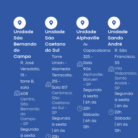
Unidade
Unidade
Unidade
Unidade
São
São
Alphaville
Sando
Bernando
Caetano
André
Av.
do
do Sul
Copacabana
R. São
Campo
Torre
325 -
Francisco,
R. José
Union -
Sala
55
Vila
Versolato,
Alameda
906
Valparaíso,
Alphaville,
111 -
Terracota,
Santo
Barueri
torre B,
215 -
André -
- SP
sala
Sala 817
SP
Segunda
Cerâmica,
608
Segunda
à sexta
São
Centro,
à sexta
| 6h às
Caetano
São
| 6h às
do Sul -
22h
Bernardo
22h
SP
do
Sábado
Segunda
Sábado
Campo
| 6h às
- SP
à sexta
| 6h às
12h
Segunda
| 6h às
12h
à sexta
22h