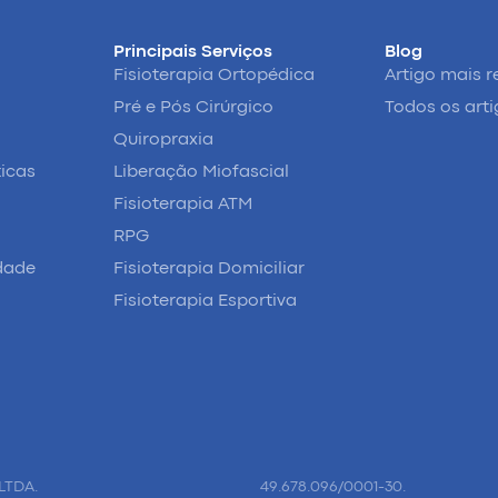
Principais Serviços
Blog
Fisioterapia Ortopédica
Artigo mais r
Pré e Pós Cirúrgico
Todos os art
Quiropraxia
ticas
Liberação Miofascial
Fisioterapia ATM
RPG
idade
Fisioterapia Domiciliar
Fisioterapia Esportiva
LTDA.
49.678.096/0001-30.