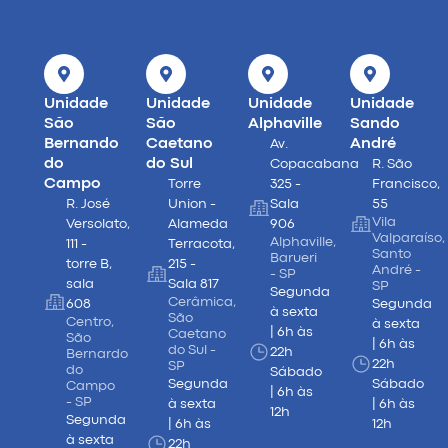
Unidade
Unidade
Unidade
Unidade
São
São
Alphaville
Sando
Bernando
Caetano
André
Av.
do
do Sul
Copacabana
R. São
Campo
Torre
325 -
Francisco,
R. José
Union -
Sala
55
Vila
Versolato,
Alameda
906
Valparaíso,
Alphaville,
111 -
Terracota,
Santo
Barueri
torre B,
215 -
André -
- SP
sala
Sala 817
SP
Segunda
Cerâmica,
608
Segunda
à sexta
São
Centro,
à sexta
| 6h às
Caetano
São
| 6h às
do Sul -
22h
Bernardo
22h
SP
do
Sábado
Segunda
Sábado
Campo
| 6h às
- SP
à sexta
| 6h às
12h
Segunda
| 6h às
12h
à sexta
22h