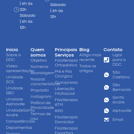
| 6h às
Sábado
22h
| 6h às
Sábado
12h
| 6h às
12h
Início
Quem
Principais
Blog
Contato
Sobre a
somos
Serviços
Artigo mais
Ligar
DDC
recente
para a
Objetivo
Fisioterapia
DDC
Ortopédica
Vídeo-
Todos os
Números
apresentação
artigos
Pré e Pós
São
Abordagem
Cirúrgico
Unidade
Caetano
Nossas
SCS
Quiropraxia
características
São
Unidade
Liberação
Bernardo
Propósito
SBC
Miofascial
Instagram
Santo
Unidade
Fisioterapia
André
Política de
Alphaville
ATM
Privacidade
UnidadeSanto
Alphaville
RPG
Termos de
André
Fisioterapia
Uso
Email
Competências
Domiciliar
Depoimentos
Fisioterapia
Esportiva
Galeria