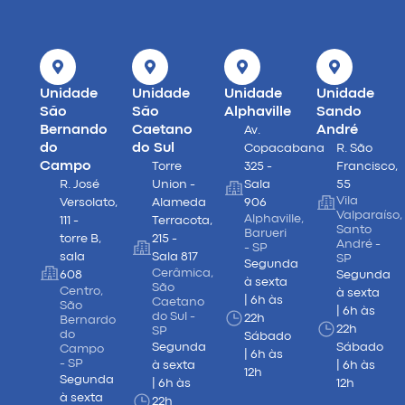
Unidade
Unidade
Unidade
Unidade
São
São
Alphaville
Sando
Bernando
Caetano
André
Av.
do
do Sul
Copacabana
R. São
Campo
Torre
325 -
Francisco,
R. José
Union -
Sala
55
Vila
Versolato,
Alameda
906
Valparaíso,
Alphaville,
111 -
Terracota,
Santo
Barueri
torre B,
215 -
André -
- SP
sala
Sala 817
SP
Segunda
Cerâmica,
608
Segunda
à sexta
São
Centro,
à sexta
| 6h às
Caetano
São
| 6h às
do Sul -
22h
Bernardo
22h
SP
do
Sábado
Segunda
Sábado
Campo
| 6h às
- SP
à sexta
| 6h às
12h
Segunda
| 6h às
12h
à sexta
22h