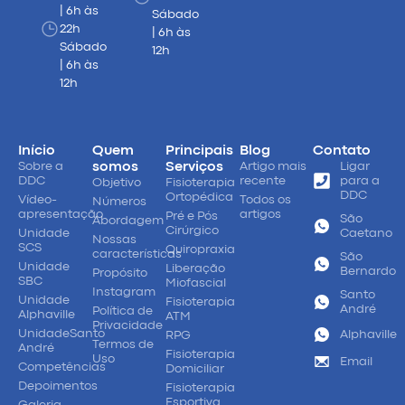
| 6h às
Sábado
22h
| 6h às
Sábado
12h
| 6h às
12h
Início
Quem
Principais
Blog
Contato
Sobre a
somos
Serviços
Artigo mais
Ligar
DDC
recente
para a
Objetivo
Fisioterapia
DDC
Ortopédica
Vídeo-
Todos os
Números
apresentação
artigos
Pré e Pós
São
Abordagem
Cirúrgico
Unidade
Caetano
Nossas
SCS
Quiropraxia
características
São
Unidade
Liberação
Bernardo
Propósito
SBC
Miofascial
Instagram
Santo
Unidade
Fisioterapia
André
Política de
Alphaville
ATM
Privacidade
UnidadeSanto
Alphaville
RPG
Termos de
André
Fisioterapia
Uso
Email
Competências
Domiciliar
Depoimentos
Fisioterapia
Esportiva
Galeria