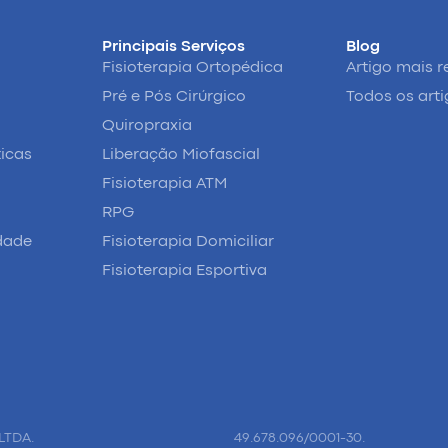
Principais Serviços
Blog
Fisioterapia Ortopédica
Artigo mais r
Pré e Pós Cirúrgico
Todos os art
Quiropraxia
ticas
Liberação Miofascial
Fisioterapia ATM
RPG
idade
Fisioterapia Domiciliar
Fisioterapia Esportiva
LTDA.
49.678.096/0001-30.