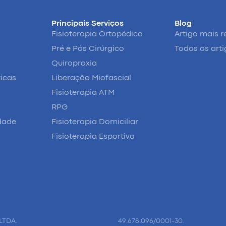
Principais Serviços
Blog
Fisioterapia Ortopédica
Artigo mais r
Pré e Pós Cirúrgico
Todos os art
Quiropraxia
ticas
Liberação Miofascial
Fisioterapia ATM
RPG
idade
Fisioterapia Domiciliar
Fisioterapia Esportiva
LTDA.
49.678.096/0001-30.