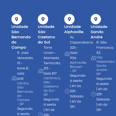
Unidade
Unidade
Unidade
Unidade
São
São
Alphaville
Sando
Bernando
Caetano
André
Av.
do
do Sul
Copacabana
R. São
Campo
Torre
325 -
Francisco,
R. José
Union -
Sala
55
Vila
Versolato,
Alameda
906
Valparaíso,
Alphaville,
111 -
Terracota,
Santo
Barueri
torre B,
215 -
André -
- SP
sala
Sala 817
SP
Segunda
Cerâmica,
608
Segunda
à sexta
São
Centro,
à sexta
| 6h às
Caetano
São
| 6h às
do Sul -
22h
Bernardo
22h
SP
do
Sábado
Segunda
Sábado
Campo
| 6h às
- SP
à sexta
| 6h às
12h
Segunda
| 6h às
12h
à sexta
22h