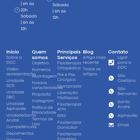
| 6h às
Sábado
22h
| 6h às
Sábado
12h
| 6h às
12h
Início
Quem
Principais
Blog
Contato
Sobre a
somos
Serviços
Artigo mais
Ligar
DDC
recente
para a
Objetivo
Fisioterapia
DDC
Ortopédica
Vídeo-
Todos os
Números
apresentação
artigos
Pré e Pós
São
Abordagem
Cirúrgico
Unidade
Caetano
Nossas
SCS
Quiropraxia
características
São
Unidade
Liberação
Bernardo
Propósito
SBC
Miofascial
Instagram
Santo
Unidade
Fisioterapia
André
Política de
Alphaville
ATM
Privacidade
UnidadeSanto
Alphaville
RPG
Termos de
André
Fisioterapia
Uso
Email
Competências
Domiciliar
Depoimentos
Fisioterapia
Esportiva
Galeria