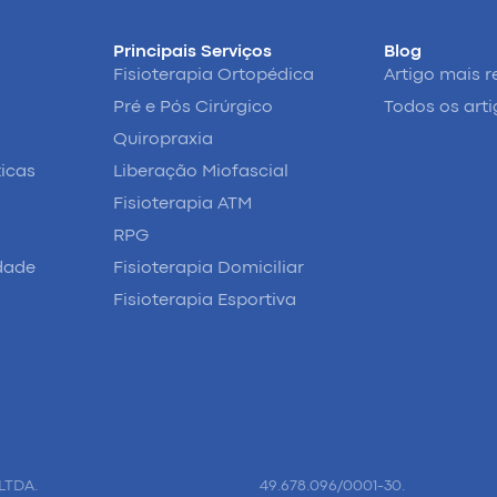
Principais Serviços
Blog
Fisioterapia Ortopédica
Artigo mais r
Pré e Pós Cirúrgico
Todos os art
Quiropraxia
ticas
Liberação Miofascial
Fisioterapia ATM
RPG
idade
Fisioterapia Domiciliar
Fisioterapia Esportiva
LTDA.
49.678.096/0001-30.