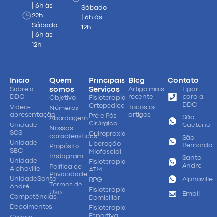
| 6h às
Sábado
22h
| 6h às
Sábado
12h
| 6h às
12h
Início
Quem
Principais
Blog
Contato
Sobre a
somos
Serviços
Artigo mais
Ligar
DDC
recente
para a
Objetivo
Fisioterapia
DDC
Ortopédica
Vídeo-
Todos os
Números
apresentação
artigos
Pré e Pós
São
Abordagem
Cirúrgico
Unidade
Caetano
Nossas
SCS
Quiropraxia
características
São
Unidade
Liberação
Bernardo
Propósito
SBC
Miofascial
Instagram
Santo
Unidade
Fisioterapia
André
Política de
Alphaville
ATM
Privacidade
UnidadeSanto
Alphaville
RPG
Termos de
André
Fisioterapia
Uso
Email
Competências
Domiciliar
Depoimentos
Fisioterapia
Esportiva
Galeria