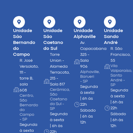
Unidade
Unidade
Unidade
Unidade
São
São
Alphaville
Sando
Bernando
Caetano
André
Av.
do
do Sul
Copacabana
R. São
Campo
Torre
325 -
Francisco,
R. José
Union -
Sala
55
Vila
Versolato,
Alameda
906
Valparaíso,
Alphaville,
111 -
Terracota,
Santo
Barueri
torre B,
215 -
André -
- SP
sala
Sala 817
SP
Segunda
Cerâmica,
608
Segunda
à sexta
São
Centro,
à sexta
| 6h às
Caetano
São
| 6h às
do Sul -
22h
Bernardo
22h
SP
do
Sábado
Segunda
Sábado
Campo
| 6h às
- SP
à sexta
| 6h às
12h
Segunda
| 6h às
12h
à sexta
22h