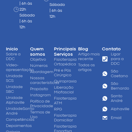
| 6h às
Sábado
22h
| 6h às
Sábado
12h
| 6h às
12h
Início
Quem
Principais
Blog
Contato
Sobre a
somos
Serviços
Artigo mais
Ligar
DDC
recente
para a
Objetivo
Fisioterapia
DDC
Ortopédica
Vídeo-
Todos os
Números
apresentação
artigos
Pré e Pós
São
Abordagem
Cirúrgico
Unidade
Caetano
Nossas
SCS
Quiropraxia
características
São
Unidade
Liberação
Bernardo
Propósito
SBC
Miofascial
Instagram
Santo
Unidade
Fisioterapia
André
Política de
Alphaville
ATM
Privacidade
UnidadeSanto
Alphaville
RPG
Termos de
André
Fisioterapia
Uso
Email
Competências
Domiciliar
Depoimentos
Fisioterapia
Esportiva
Galeria