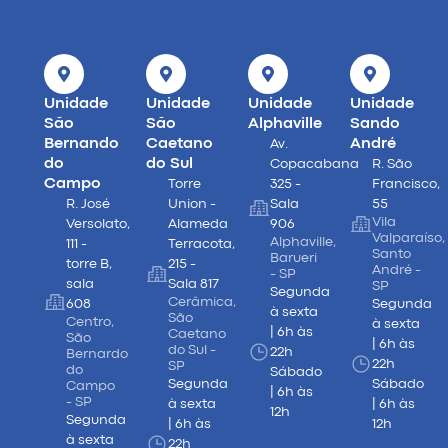
Unidade
Unidade
Unidade
Unidade
São
São
Alphaville
Sando
Bernando
Caetano
André
Av.
do
do Sul
Copacabana
R. São
Campo
Torre
325 -
Francisco,
R. José
Union -
Sala
55
Vila
Versolato,
Alameda
906
Valparaíso,
Alphaville,
111 -
Terracota,
Santo
Barueri
torre B,
215 -
André -
- SP
sala
Sala 817
SP
Segunda
Cerâmica,
608
Segunda
à sexta
São
Centro,
à sexta
| 6h às
Caetano
São
| 6h às
do Sul -
22h
Bernardo
22h
SP
do
Sábado
Segunda
Sábado
Campo
| 6h às
- SP
à sexta
| 6h às
12h
Segunda
| 6h às
12h
à sexta
22h