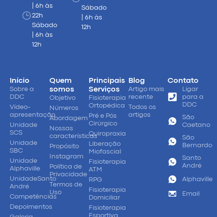
| 6h às
Sábado
22h
| 6h às
Sábado
12h
| 6h às
12h
Início
Quem
Principais
Blog
Contato
Sobre a
somos
Serviços
Artigo mais
Ligar
DDC
recente
para a
Objetivo
Fisioterapia
DDC
Ortopédica
Vídeo-
Todos os
Números
apresentação
artigos
Pré e Pós
São
Abordagem
Cirúrgico
Unidade
Caetano
Nossas
SCS
Quiropraxia
características
São
Unidade
Liberação
Bernardo
Propósito
SBC
Miofascial
Instagram
Santo
Unidade
Fisioterapia
André
Política de
Alphaville
ATM
Privacidade
UnidadeSanto
Alphaville
RPG
Termos de
André
Fisioterapia
Uso
Email
Competências
Domiciliar
Depoimentos
Fisioterapia
Esportiva
Galeria