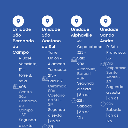
Unidade
Unidade
Unidade
Unidade
São
São
Alphaville
Sando
Bernando
Caetano
André
Av.
do
do Sul
Copacabana
R. São
Campo
Torre
325 -
Francisco,
R. José
Union -
Sala
55
Vila
Versolato,
Alameda
906
Valparaíso,
Alphaville,
111 -
Terracota,
Santo
Barueri
torre B,
215 -
André -
- SP
sala
Sala 817
SP
Segunda
Cerâmica,
608
Segunda
à sexta
São
Centro,
à sexta
| 6h às
Caetano
São
| 6h às
do Sul -
22h
Bernardo
22h
SP
do
Sábado
Segunda
Sábado
Campo
| 6h às
- SP
à sexta
| 6h às
12h
Segunda
| 6h às
12h
à sexta
22h