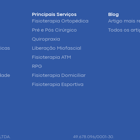
Principais Serviços
Blog
Fisioterapia Ortopédica
Artigo mais r
Pré e Pós Cirúrgico
Todos os art
Quiropraxia
ticas
Liberação Miofascial
Fisioterapia ATM
RPG
idade
Fisioterapia Domiciliar
Fisioterapia Esportiva
LTDA.
49.678.096/0001-30.