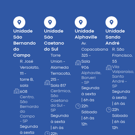
Unidade
Unidade
Unidade
Unidade
São
São
Alphaville
Sando
Bernando
Caetano
André
Av.
do
do Sul
Copacabana
R. São
Campo
Torre
325 -
Francisco,
R. José
Union -
Sala
55
Vila
Versolato,
Alameda
906
Valparaíso,
Alphaville,
111 -
Terracota,
Santo
Barueri
torre B,
215 -
André -
- SP
sala
Sala 817
SP
Segunda
Cerâmica,
608
Segunda
à sexta
São
Centro,
à sexta
| 6h às
Caetano
São
| 6h às
do Sul -
22h
Bernardo
22h
SP
do
Sábado
Segunda
Sábado
Campo
| 6h às
- SP
à sexta
| 6h às
12h
Segunda
| 6h às
12h
à sexta
22h