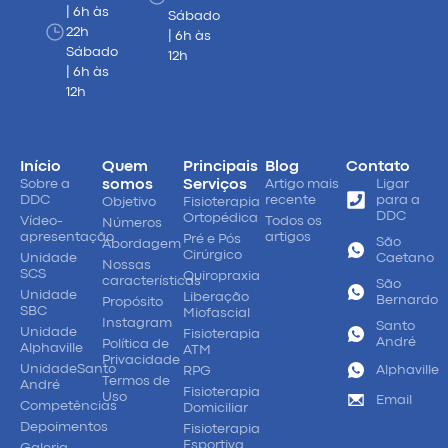
| 6h às
Sábado
22h
| 6h às
Sábado
12h
| 6h às
12h
Início
Quem
Principais
Blog
Contato
Sobre a
somos
Serviços
Artigo mais
Ligar
DDC
recente
para a
Objetivo
Fisioterapia
DDC
Ortopédica
Vídeo-
Todos os
Números
apresentação
artigos
Pré e Pós
São
Abordagem
Cirúrgico
Unidade
Caetano
Nossas
SCS
Quiropraxia
características
São
Unidade
Liberação
Bernardo
Propósito
SBC
Miofascial
Instagram
Santo
Unidade
Fisioterapia
André
Política de
Alphaville
ATM
Privacidade
UnidadeSanto
Alphaville
RPG
Termos de
André
Fisioterapia
Uso
Email
Competências
Domiciliar
Depoimentos
Fisioterapia
Esportiva
Galeria