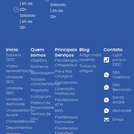
| 6h às
Sábado
22h
| 6h às
Sábado
12h
| 6h às
12h
Início
Quem
Principais
Blog
Contato
Sobre a
somos
Serviços
Artigo mais
Ligar
DDC
recente
para a
Objetivo
Fisioterapia
DDC
Ortopédica
Vídeo-
Todos os
Números
apresentação
artigos
Pré e Pós
São
Abordagem
Cirúrgico
Unidade
Caetano
Nossas
SCS
Quiropraxia
características
São
Unidade
Liberação
Bernardo
Propósito
SBC
Miofascial
Instagram
Santo
Unidade
Fisioterapia
André
Política de
Alphaville
ATM
Privacidade
UnidadeSanto
Alphaville
RPG
Termos de
André
Fisioterapia
Uso
Email
Competências
Domiciliar
Depoimentos
Fisioterapia
Esportiva
Galeria