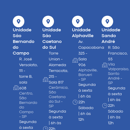
Unidade
Unidade
Unidade
Unidade
São
São
Alphaville
Sando
Bernando
Caetano
André
Av.
do
do Sul
Copacabana
R. São
Campo
Torre
325 -
Francisco,
R. José
Union -
Sala
55
Vila
Versolato,
Alameda
906
Valparaíso,
Alphaville,
111 -
Terracota,
Santo
Barueri
torre B,
215 -
André -
- SP
sala
Sala 817
SP
Segunda
Cerâmica,
608
Segunda
à sexta
São
Centro,
à sexta
| 6h às
Caetano
São
| 6h às
do Sul -
22h
Bernardo
22h
SP
do
Sábado
Segunda
Sábado
Campo
| 6h às
- SP
à sexta
| 6h às
12h
Segunda
| 6h às
12h
à sexta
22h