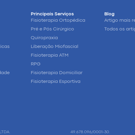
Principais Serviços
Blog
Fisioterapia Ortopédica
Artigo mais r
Pré e Pós Cirúrgico
Todos os art
Quiropraxia
ticas
Liberação Miofascial
Fisioterapia ATM
RPG
idade
Fisioterapia Domiciliar
Fisioterapia Esportiva
LTDA.
49.678.096/0001-30.