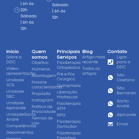
| 6h às
Sábado
22h
| 6h às
Sábado
12h
| 6h às
12h
Início
Quem
Principais
Blog
Contato
Sobre a
somos
Serviços
Artigo mais
Ligar
DDC
recente
para a
Objetivo
Fisioterapia
DDC
Ortopédica
Vídeo-
Todos os
Números
apresentação
artigos
Pré e Pós
São
Abordagem
Cirúrgico
Unidade
Caetano
Nossas
SCS
Quiropraxia
características
São
Unidade
Liberação
Bernardo
Propósito
SBC
Miofascial
Instagram
Santo
Unidade
Fisioterapia
André
Política de
Alphaville
ATM
Privacidade
UnidadeSanto
Alphaville
RPG
Termos de
André
Fisioterapia
Uso
Email
Competências
Domiciliar
Depoimentos
Fisioterapia
Esportiva
Galeria