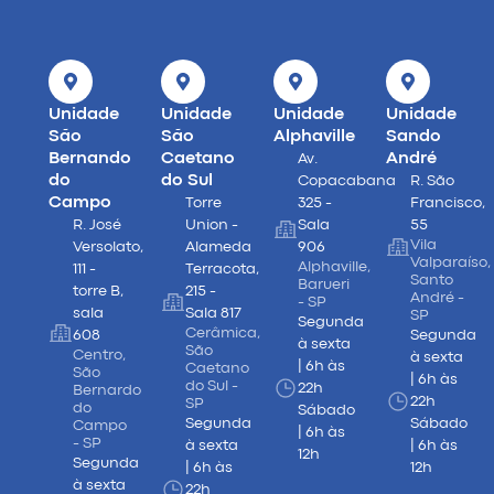
Unidade
Unidade
Unidade
Unidade
São
São
Alphaville
Sando
Bernando
Caetano
André
Av.
do
do Sul
Copacabana
R. São
Campo
Torre
325 -
Francisco,
R. José
Union -
Sala
55
Vila
Versolato,
Alameda
906
Valparaíso,
Alphaville,
111 -
Terracota,
Santo
Barueri
torre B,
215 -
André -
- SP
sala
Sala 817
SP
Segunda
Cerâmica,
608
Segunda
à sexta
São
Centro,
à sexta
| 6h às
Caetano
São
| 6h às
do Sul -
22h
Bernardo
22h
SP
do
Sábado
Segunda
Sábado
Campo
| 6h às
- SP
à sexta
| 6h às
12h
Segunda
| 6h às
12h
à sexta
22h