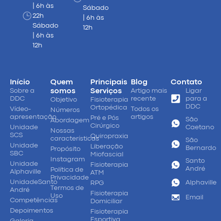
| 6h às
Sábado
22h
| 6h às
Sábado
12h
| 6h às
12h
Início
Quem
Principais
Blog
Contato
Sobre a
somos
Serviços
Artigo mais
Ligar
DDC
recente
para a
Objetivo
Fisioterapia
DDC
Ortopédica
Vídeo-
Todos os
Números
apresentação
artigos
Pré e Pós
São
Abordagem
Cirúrgico
Unidade
Caetano
Nossas
SCS
Quiropraxia
características
São
Unidade
Liberação
Bernardo
Propósito
SBC
Miofascial
Instagram
Santo
Unidade
Fisioterapia
André
Política de
Alphaville
ATM
Privacidade
UnidadeSanto
Alphaville
RPG
Termos de
André
Fisioterapia
Uso
Email
Competências
Domiciliar
Depoimentos
Fisioterapia
Esportiva
Galeria