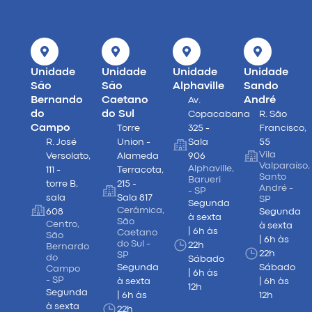
Unidade
Unidade
Unidade
Unidade
São
São
Alphaville
Sando
Bernando
Caetano
André
Av.
do
do Sul
Copacabana
R. São
Campo
Torre
325 -
Francisco,
R. José
Union -
Sala
55
Vila
Versolato,
Alameda
906
Valparaíso,
Alphaville,
111 -
Terracota,
Santo
Barueri
torre B,
215 -
André -
- SP
sala
Sala 817
SP
Segunda
Cerâmica,
608
Segunda
à sexta
São
Centro,
à sexta
| 6h às
Caetano
São
| 6h às
do Sul -
22h
Bernardo
22h
SP
do
Sábado
Segunda
Sábado
Campo
| 6h às
- SP
à sexta
| 6h às
12h
Segunda
| 6h às
12h
à sexta
22h