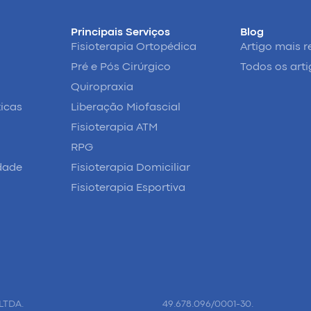
Principais Serviços
Blog
Fisioterapia Ortopédica
Artigo mais r
Pré e Pós Cirúrgico
Todos os art
Quiropraxia
ticas
Liberação Miofascial
Fisioterapia ATM
RPG
idade
Fisioterapia Domiciliar
Fisioterapia Esportiva
LTDA.
49.678.096/0001-30.