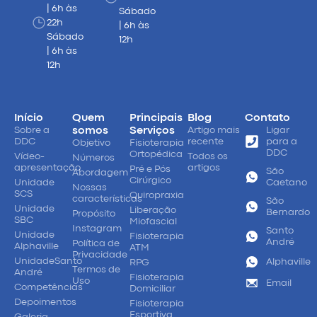
| 6h às
Sábado
22h
| 6h às
Sábado
12h
| 6h às
12h
Início
Quem
Principais
Blog
Contato
Sobre a
somos
Serviços
Artigo mais
Ligar
DDC
recente
para a
Objetivo
Fisioterapia
DDC
Ortopédica
Vídeo-
Todos os
Números
apresentação
artigos
Pré e Pós
São
Abordagem
Cirúrgico
Unidade
Caetano
Nossas
SCS
Quiropraxia
características
São
Unidade
Liberação
Bernardo
Propósito
SBC
Miofascial
Instagram
Santo
Unidade
Fisioterapia
André
Política de
Alphaville
ATM
Privacidade
UnidadeSanto
Alphaville
RPG
Termos de
André
Fisioterapia
Uso
Email
Competências
Domiciliar
Depoimentos
Fisioterapia
Esportiva
Galeria