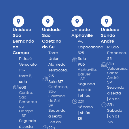
Unidade
Unidade
Unidade
Unidade
São
São
Alphaville
Sando
Bernando
Caetano
André
Av.
do
do Sul
Copacabana
R. São
Campo
Torre
325 -
Francisco,
R. José
Union -
Sala
55
Vila
Versolato,
Alameda
906
Valparaíso,
Alphaville,
111 -
Terracota,
Santo
Barueri
torre B,
215 -
André -
- SP
sala
Sala 817
SP
Segunda
Cerâmica,
608
Segunda
à sexta
São
Centro,
à sexta
| 6h às
Caetano
São
| 6h às
do Sul -
22h
Bernardo
22h
SP
do
Sábado
Segunda
Sábado
Campo
| 6h às
- SP
à sexta
| 6h às
12h
Segunda
| 6h às
12h
à sexta
22h