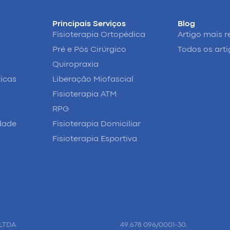
Principais Serviços
Blog
Fisioterapia Ortopédica
Artigo mais r
Pré e Pós Cirúrgico
Todos os art
Quiropraxia
ticas
Liberação Miofascial
Fisioterapia ATM
RPG
idade
Fisioterapia Domiciliar
Fisioterapia Esportiva
LTDA.
49.678.096/0001-30.