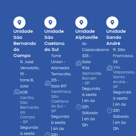
Unidade
Unidade
Unidade
Unidade
São
São
Alphaville
Sando
Bernando
Caetano
André
Av.
do
do Sul
Copacabana
R. São
Campo
Torre
325 -
Francisco,
R. José
Union -
Sala
55
Vila
Versolato,
Alameda
906
Valparaíso,
Alphaville,
111 -
Terracota,
Santo
Barueri
torre B,
215 -
André -
- SP
sala
Sala 817
SP
Segunda
Cerâmica,
608
Segunda
à sexta
São
Centro,
à sexta
| 6h às
Caetano
São
| 6h às
do Sul -
22h
Bernardo
22h
SP
do
Sábado
Segunda
Sábado
Campo
| 6h às
- SP
à sexta
| 6h às
12h
Segunda
| 6h às
12h
à sexta
22h