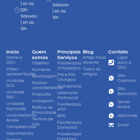
| 6h às
Sábado
22h
| 6h às
Sábado
12h
| 6h às
12h
Início
Quem
Principais
Blog
Contato
Sobre a
somos
Serviços
Artigo mais
Ligar
DDC
recente
para a
Objetivo
Fisioterapia
DDC
Ortopédica
Vídeo-
Todos os
Números
apresentação
artigos
Pré e Pós
São
Abordagem
Cirúrgico
Unidade
Caetano
Nossas
SCS
Quiropraxia
características
São
Unidade
Liberação
Bernardo
Propósito
SBC
Miofascial
Instagram
Santo
Unidade
Fisioterapia
André
Política de
Alphaville
ATM
Privacidade
UnidadeSanto
Alphaville
RPG
Termos de
André
Fisioterapia
Uso
Email
Competências
Domiciliar
Depoimentos
Fisioterapia
Esportiva
Galeria