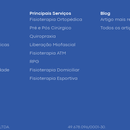
Principais Serviços
Blog
Fisioterapia Ortopédica
Artigo mais r
Pré e Pós Cirúrgico
Todos os art
Quiropraxia
ticas
Liberação Miofascial
Fisioterapia ATM
RPG
idade
Fisioterapia Domiciliar
Fisioterapia Esportiva
LTDA.
49.678.096/0001-30.