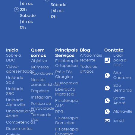
| 6h às
Sábado
22h
| 6h às
Sábado
12h
| 6h às
12h
Início
Quem
Principais
Blog
Contato
Sobre a
somos
Serviços
Artigo mais
Ligar
DDC
recente
para a
Objetivo
Fisioterapia
DDC
Ortopédica
Vídeo-
Todos os
Números
apresentação
artigos
Pré e Pós
São
Abordagem
Cirúrgico
Unidade
Caetano
Nossas
SCS
Quiropraxia
características
São
Unidade
Liberação
Bernardo
Propósito
SBC
Miofascial
Instagram
Santo
Unidade
Fisioterapia
André
Política de
Alphaville
ATM
Privacidade
UnidadeSanto
Alphaville
RPG
Termos de
André
Fisioterapia
Uso
Email
Competências
Domiciliar
Depoimentos
Fisioterapia
Esportiva
Galeria