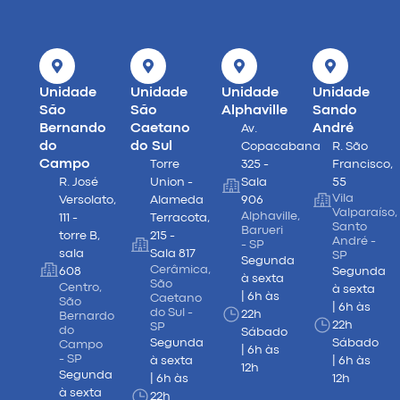
Unidade
Unidade
Unidade
Unidade
São
São
Alphaville
Sando
Bernando
Caetano
André
Av.
do
do Sul
Copacabana
R. São
Campo
Torre
325 -
Francisco,
R. José
Union -
Sala
55
Vila
Versolato,
Alameda
906
Valparaíso,
Alphaville,
111 -
Terracota,
Santo
Barueri
torre B,
215 -
André -
- SP
sala
Sala 817
SP
Segunda
Cerâmica,
608
Segunda
à sexta
São
Centro,
à sexta
| 6h às
Caetano
São
| 6h às
do Sul -
22h
Bernardo
22h
SP
do
Sábado
Segunda
Sábado
Campo
| 6h às
- SP
à sexta
| 6h às
12h
Segunda
| 6h às
12h
à sexta
22h